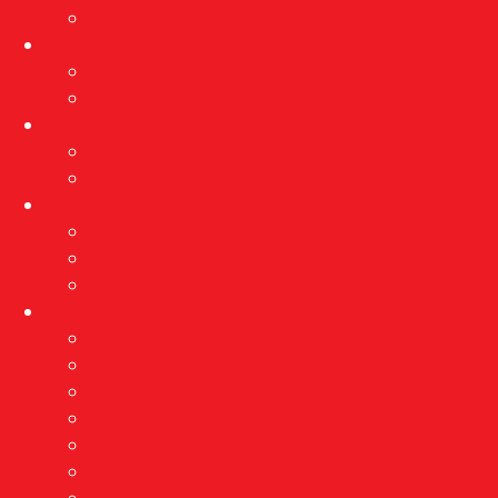
Arhiva izložbi
Događanja
Aktualna događanja
Arhiva događanja
Projekti
PROVEDBA MJERA ZAŠTITE
Rekonstrukcija”Kačićeve”
Edukacija
Programi
Radionice
Muzej s kauča
O nama
Vizija i misija
Nagrade
Djelatnici
Stručne usluge
Etnološka istraživanja
Pravo na pristup informacijama