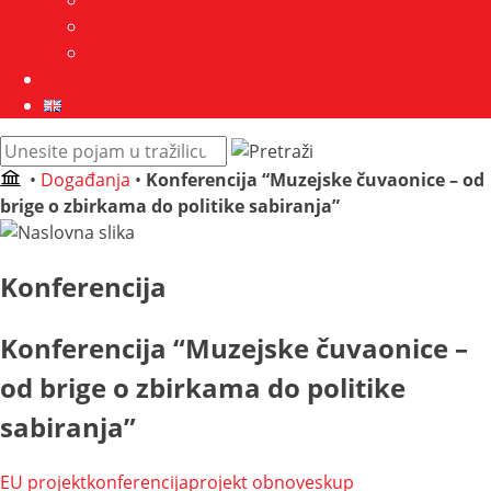
Javna nabava
GDPR
Kontakt
Zbirke
English
Pretraži
web
•
Događanja
•
Konferencija “Muzejske čuvaonice – od
mjesto:
brige o zbirkama do politike sabiranja”
Konferencija
Konferencija “Muzejske čuvaonice –
od brige o zbirkama do politike
sabiranja”
EU projekt
konferencija
projekt obnove
skup