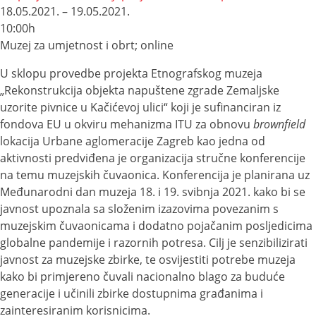
18.05.2021. – 19.05.2021.
10:00h
Muzej za umjetnost i obrt; online
U sklopu provedbe projekta Etnografskog muzeja
„Rekonstrukcija objekta napuštene zgrade Zemaljske
uzorite pivnice u Kačićevoj ulici“ koji je sufinanciran iz
fondova EU u okviru mehanizma ITU za obnovu
brownfield
lokacija Urbane aglomeracije Zagreb kao jedna od
aktivnosti predviđena je organizacija stručne konferencije
na temu muzejskih čuvaonica. Konferencija je planirana uz
Međunarodni dan muzeja 18. i 19. svibnja 2021. kako bi se
javnost upoznala sa složenim izazovima povezanim s
muzejskim čuvaonicama i dodatno pojačanim posljedicima
globalne pandemije i razornih potresa. Cilj je senzibilizirati
javnost za muzejske zbirke, te osvijestiti potrebe muzeja
kako bi primjereno čuvali nacionalno blago za buduće
generacije i učinili zbirke dostupnima građanima i
zainteresiranim korisnicima.