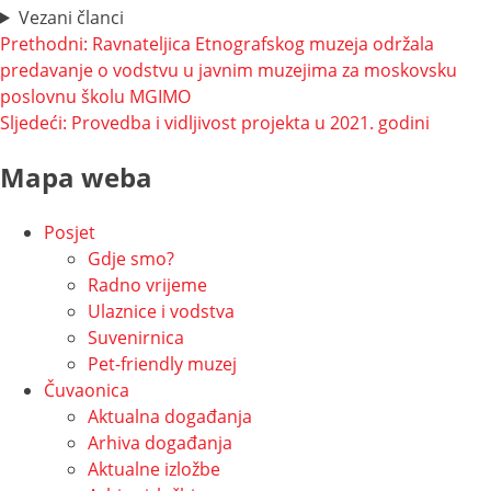
Vezani članci
Navigacija
Prethodni:
Ravnateljica Etnografskog muzeja održala
predavanje o vodstvu u javnim muzejima za moskovsku
objava
poslovnu školu MGIMO
Sljedeći:
Provedba i vidljivost projekta u 2021. godini
Mapa weba
Posjet
Gdje smo?
Radno vrijeme
Ulaznice i vodstva
Suvenirnica
Pet-friendly muzej
Čuvaonica
Aktualna događanja
Arhiva događanja
Aktualne izložbe