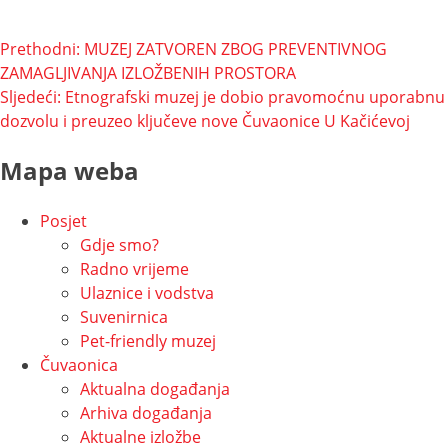
Navigacija
Prethodni:
MUZEJ ZATVOREN ZBOG PREVENTIVNOG
ZAMAGLJIVANJA IZLOŽBENIH PROSTORA
objava
Sljedeći:
Etnografski muzej je dobio pravomoćnu uporabnu
dozvolu i preuzeo ključeve nove Čuvaonice U Kačićevoj
Mapa weba
Posjet
Gdje smo?
Radno vrijeme
Ulaznice i vodstva
Suvenirnica
Pet-friendly muzej
Čuvaonica
Aktualna događanja
Arhiva događanja
Aktualne izložbe