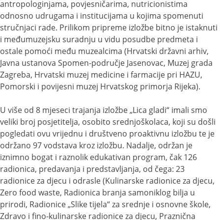
antropologinjama, povjesničarima, nutricionistima
odnosno udrugama i institucijama u kojima spomenuti
stručnjaci rade. Prilikom pripreme izložbe bitno je istaknuti
i međumuzejsku suradnju u vidu posudbe predmeta i
ostale pomoći među muzealcima (Hrvatski državni arhiv,
Javna ustanova Spomen-područje Jasenovac, Muzej grada
Zagreba, Hrvatski muzej medicine i farmacije pri HAZU,
Pomorski i povijesni muzej Hrvatskog primorja Rijeka).
U više od 8 mjeseci trajanja izložbe „Lica gladi“ imali smo
veliki broj posjetitelja, osobito srednjoškolaca, koji su došli
pogledati ovu vrijednu i društveno proaktivnu izložbu te je
održano 97 vodstava kroz izložbu. Nadalje, održan je
iznimno bogat i raznolik edukativan program, čak 126
radionica, predavanja i predstavljanja, od čega: 23
radionice za djecu i odrasle (Kulinarske radionice za djecu,
Zero food waste, Radionica branja samoniklog bilja u
prirodi, Radionice „Slike tijela“ za srednje i osnovne škole,
Zdravo i fino-kulinarske radionice za djecu, Praznična