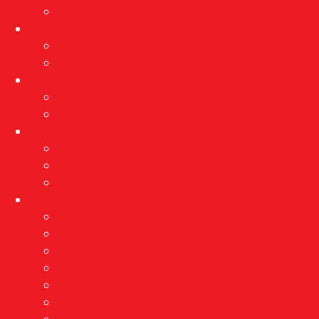
Arhiva izložbi
Događanja
Aktualna događanja
Arhiva događanja
Projekti
PROVEDBA MJERA ZAŠTITE
Rekonstrukcija”Kačićeve”
Edukacija
Programi
Radionice
Muzej s kauča
O nama
Vizija i misija
Nagrade
Djelatnici
Stručne usluge
Etnološka istraživanja
Pravo na pristup informacijama