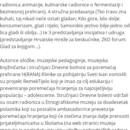
radionica animacije, kulinarske radionice o fermentaciji i
bezmesnoj prehrani), 4 stručna predavanja (Tko travu zna
kuhati, taj nikad neće ostati gladan; Kilo gore, kilo dolje:
konzumerizam, glad i tijelo; Samoniklo jestivo bilje-jedno od
lica gladi ili obilja…) te 3 predstavljanja inicijativa i udruga
(predstavljanje Hrvatske mreže za beskućnike, ZKD forum:
Glad za knjigom…).
Autorice izložbe, muzejske pedagoginje, muzejska
knjižničarka i stručnjaci Dnevne bolnice za poremećaj
prehrane H(RANA) Klinike za psihijatriju Sveti Ivan osmislili
su projekt RemekTijelo koji je imao za cilj edukaciju i
preveniranje poremećaja hranjenja za najosjetljiviju
populaciju – adolescente. Stručnjaci Dnevne bolesti održali
su osam radionica u Etnografskome muzeju za dvadesetak
polaznika koji su postali/e ambasadori/ce prevencije
poremećaja hranjenja koji će stečena znanja dalje prenositi
prijateljima/icama u školama (na web stranici muzeja
moguće je pogledati virtualnu izložbu pobjedničkih radova