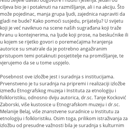
ciljeva bio je i potaknuti na razmišljanje, ali i na akciju. Što
može pojedinac, manja grupa ljudi, zajednica napraviti da
gladi ne bude? Kako pomoći susjedu, prijatelju? U svijetu
koji je već naviknuo na scene naših sugrađana koji traže
hranu u kontejnerima, na ljude koji prose, na beskućnike ili
u kojem se rijetko govori o poremećajima hranjenja
autorice su smatrale da je potrebno angažiranim
pristupom temi potaknuti posjetitelje na promišljanje, te
vjerujemo da se u tome uspjelo.
Posebnost ove izložbe jest i suradnja s institucijama.
Prvenstveno je tu suradnja na pripremi i realizaciji izložbe
između Etnografskog muzeja i Instituta za etnologiju i
folkloristiku, odnosno dviju autorica, dr.sc. Tanje Kocković
Zaborski, više kustosice u Etnografskom muzeju i dr.sc.
Melanije Belaj, više znanstvene suradnice u Institutu za
etnologiju i folkloristiku. Osim toga, prilikom istraživanja za
izložbu od presudne važnosti bila je suradnja s kulturnim