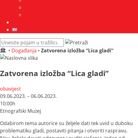
Javna nabava
GDPR
Kontakt
Zbirke
English
Pretraži
web
•
Događanja
•
Zatvorena izložba “Lica gladi”
mjesto:
Zatvorena izložba “Lica gladi”
obavijest
09.06.2023. – 06.06.2023.
10:00h
Etnografski Muzej
Odabirom tema autorice su željele dati tek uvid u duboku
problematiku gladi, postaviti pitanja i otvoriti raspravu.
Nisu željele davati odgovore i nuditi rješenja. Jedan od