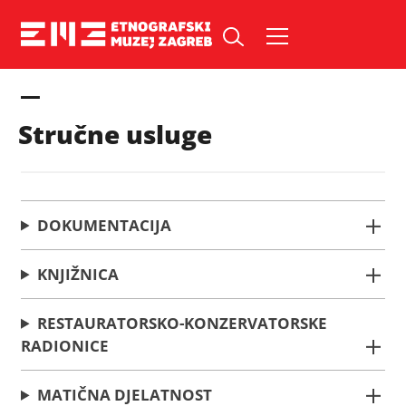
Skip
to
Pretraži web mjesto:
content
Stručne usluge
DOKUMENTACIJA
KNJIŽNICA
RESTAURATORSKO-KONZERVATORSKE
RADIONICE
MATIČNA DJELATNOST