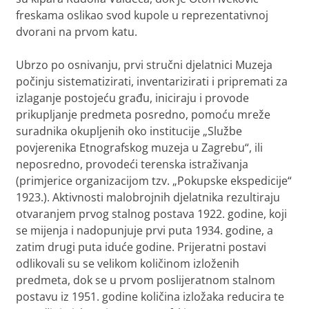
freskama oslikao svod kupole u reprezentativnoj
dvorani na prvom katu.
Ubrzo po osnivanju, prvi stručni djelatnici Muzeja
počinju sistematizirati, inventarizirati i pripremati za
izlaganje postojeću građu, iniciraju i provode
prikupljanje predmeta posredno, pomoću mreže
suradnika okupljenih oko institucije „Službe
povjerenika Etnografskog muzeja u Zagrebu“, ili
neposredno, provodeći terenska istraživanja
(primjerice organizacijom tzv. „Pokupske ekspedicije“
1923.). Aktivnosti malobrojnih djelatnika rezultiraju
otvaranjem prvog stalnog postava 1922. godine, koji
se mijenja i nadopunjuje prvi puta 1934. godine, a
zatim drugi puta iduće godine. Prijeratni postavi
odlikovali su se velikom količinom izloženih
predmeta, dok se u prvom poslijeratnom stalnom
postavu iz 1951. godine količina izložaka reducira te