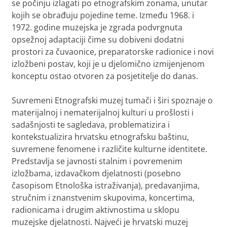
se počinju izlagati po etnografskim zonama, unutar
kojih se obrađuju pojedine teme. Između 1968. i
1972. godine muzejska je zgrada podvrgnuta
opsežnoj adaptaciji čime su dobiveni dodatni
prostori za čuvaonice, preparatorske radionice i novi
izložbeni postav, koji je u djelomično izmijenjenom
konceptu ostao otvoren za posjetitelje do danas.
Suvremeni Etnografski muzej tumači i širi spoznaje o
materijalnoj i nematerijalnoj kulturi u prošlosti i
sadašnjosti te sagledava, problematizira i
kontekstualizira hrvatsku etnografsku baštinu,
suvremene fenomene i različite kulturne identitete.
Predstavlja se javnosti stalnim i povremenim
izložbama, izdavačkom djelatnosti (posebno
časopisom
Etnološka istraživanja
), predavanjima,
stručnim i znanstvenim skupovima, koncertima,
radionicama i drugim aktivnostima u sklopu
muzejske djelatnosti. Najveći je hrvatski muzej