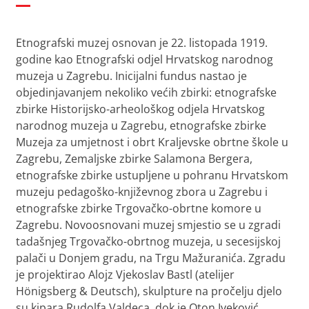
Etnografski muzej osnovan je 22. listopada 1919.
godine kao Etnografski odjel Hrvatskog narodnog
muzeja u Zagrebu. Inicijalni fundus nastao je
objedinjavanjem nekoliko većih zbirki: etnografske
zbirke Historijsko-arheološkog odjela Hrvatskog
narodnog muzeja u Zagrebu, etnografske zbirke
Muzeja za umjetnost i obrt Kraljevske obrtne škole u
Zagrebu, Zemaljske zbirke Salamona Bergera,
etnografske zbirke ustupljene u pohranu Hrvatskom
muzeju pedagoško-književnog zbora u Zagrebu i
etnografske zbirke Trgovačko-obrtne komore u
Zagrebu. Novoosnovani muzej smjestio se u zgradi
tadašnjeg Trgovačko-obrtnog muzeja, u secesijskoj
palači u Donjem gradu, na Trgu Mažuranića. Zgradu
je projektirao Alojz Vjekoslav Bastl (atelijer
Hönigsberg & Deutsch), skulpture na pročelju djelo
su kipara Rudolfa Valdeca, dok je Oton Iveković