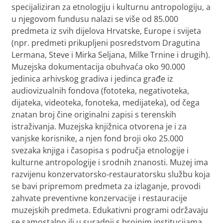
specijaliziran za etnologiju i kulturnu antropologiju, a
u njegovom fundusu nalazi se više od 85.000
predmeta iz svih dijelova Hrvatske, Europe i svijeta
(npr. predmeti prikupljeni posredstvom Dragutina
Lermana, Steve i Mirka Seljana, Milke Trnine i drugih).
Muzejska dokumentacija obuhvaća oko 90.000
jedinica arhivskog gradiva i jedinca građe iz
audiovizualnih fondova (fototeka, negativoteka,
dijateka, videoteka, fonoteka, medijateka), od čega
znatan broj čine originalni zapisi s terenskih
istraživanja. Muzejska knjižnica otvorena je i za
vanjske korisnike, a njen fond broji oko 25.000
svezaka knjiga i časopisa s područja etnologije i
kulturne antropologije i srodnih znanosti. Muzej ima
razvijenu konzervatorsko-restauratorsku službu koja
se bavi pripremom predmeta za izlaganje, provodi
zahvate preventivne konzervacije i restauracije
muzejskih predmeta. Edukativni programi održavaju
se samostalno ili u suradnji s brojnim institucijama,