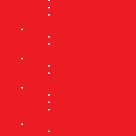
Stalni postav
Virtualne izložbe
Arhiva izložbi
Događanja
Aktualna događanja
Arhiva događanja
Projekti
PROVEDBA MJERA ZAŠTITE
Rekonstrukcija”Kačićeve”
Edukacija
Programi
Radionice
Muzej s kauča
O nama
Vizija i misija