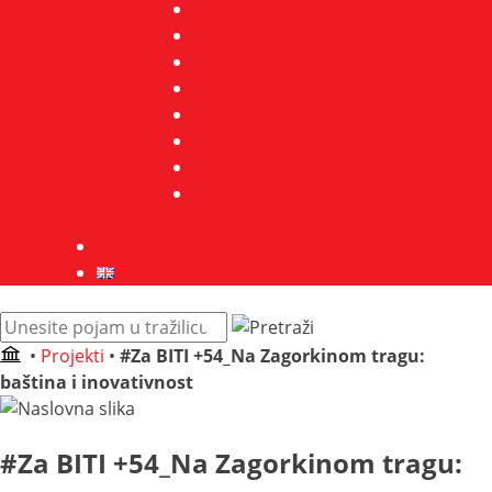
Nagrade
Djelatnici
Stručne usluge
Etnološka istraživanja
Pravo na pristup informacijama
Javna nabava
GDPR
Kontakt
Zbirke
English
Pretraži
web
•
Projekti
•
#Za BITI +54_Na Zagorkinom tragu:
mjesto:
baština i inovativnost
#Za BITI +54_Na Zagorkinom tragu: