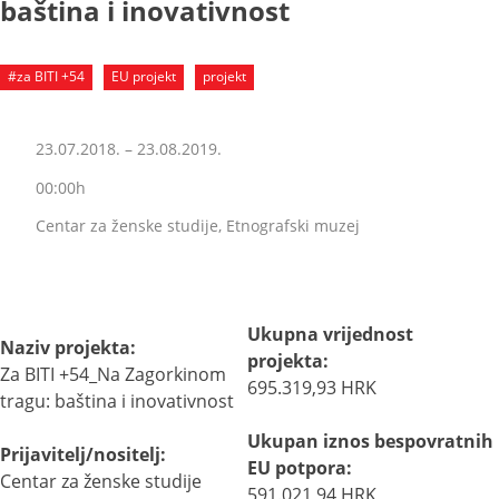
baština i inovativnost
#za BITI +54
EU projekt
projekt
23.07.2018. – 23.08.2019.
00:00h
Centar za ženske studije, Etnografski muzej
Ukupna vrijednost
Naziv projekta:
projekta:
Za BITI +54_Na Zagorkinom
695.319,93 HRK
tragu: baština i inovativnost
Ukupan iznos bespovratnih
Prijavitelj/nositelj:
EU potpora:
Centar za ženske studije
591.021,94 HRK