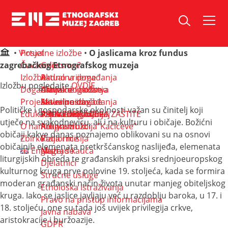
Skip
to
content
•
Virtualne izložbe
Posjet
•
O jaslicama kroz fundus
zagrebačkog Etnografskog muzeja
Čuvaonica
Gdje smo?
Izložbe
Radno vrijeme
Aktualna događanja
Izložbu pogledajte
OVDJE
.
Događanja
Ulaznice i vodstva
Arhiva događanja
Aktualne izložbe
Projekti
Suvenirnica
Aktualne izložbe
Stalni postav
Aktualna događanja
Političke i gospodarske okolnosti važan su činitelj koji
Edukacija
Pet-friendly muzej
Arhiva izložbi
Virtualne izložbe
Arhiva događanja
PROVEDBA MJERA ZAŠTITE
utječe na svakodnevicu, ali i na kulturu i običaje. Božićni
O nama
Arhiva izložbi
Rekonstrukcija”Kačićeve”
Programi
običaji kakve danas poznajemo oblikovani su na osnovi
Zbirke
Radionice
Vizija i misija
običajnih elemenata pretkršćanskog naslijeđa, elemenata
English
Muzej s kauča
Nagrade
liturgijskih obreda te građanskih praksi srednjoeuropskog
Djelatnici
kulturnog kruga prve polovine 19. stoljeća, kada se formira
Stručne usluge
moderan građanski način života unutar manjeg obiteljskog
Etnološka istraživanja
kruga. Iako se jaslice javljaju već u razdoblju baroka, u 17. i
Pravo na pristup informacijama
18. stoljeću, one su tada još uvijek privilegija crkve,
Javna nabava
aristokracije i buržoazije.
GDPR