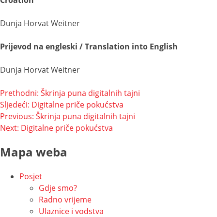
Croation
Dunja Horvat Weitner
Prijevod na engleski / Translation into English
Dunja Horvat Weitner
Navigacija
Prethodni:
Škrinja puna digitalnih tajni
Sljedeći:
Digitalne priče pokućstva
objava
Navigacija
Previous:
Škrinja puna digitalnih tajni
Next:
Digitalne priče pokućstva
objava
Mapa weba
Posjet
Gdje smo?
Radno vrijeme
Ulaznice i vodstva