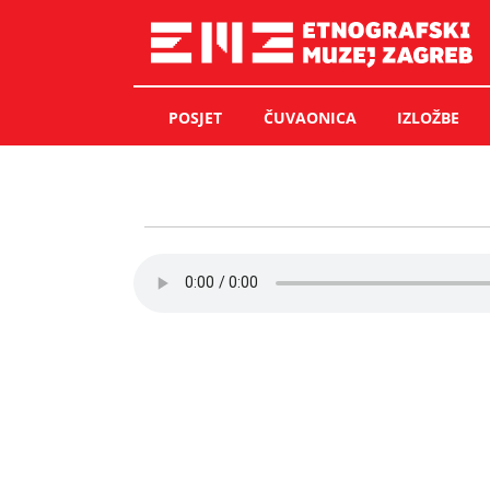
Skip
to
content
POSJET
ČUVAONICA
IZLOŽBE