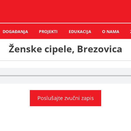
DOGAĐANJA
PROJEKTI
EDUKACIJA
O NAMA
Ženske cipele, Brezovica
Poslušajte zvučni zapis