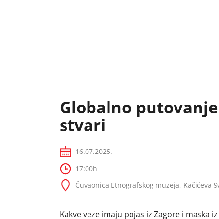
Globalno putovanje 
stvari
16.07.2025.
17:00h
Čuvaonica Etnografskog muzeja, Kačićeva 9
Kakve veze imaju pojas iz Zagore i maska iz