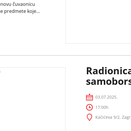
 u novu čuvaonicu
te predmete koje
, a koje ukazuju na
onijalizma i
ali su diljem […] …
Radionica
samobors
03.07.2025.
17:00h
Kačićeva 9/2, Zag