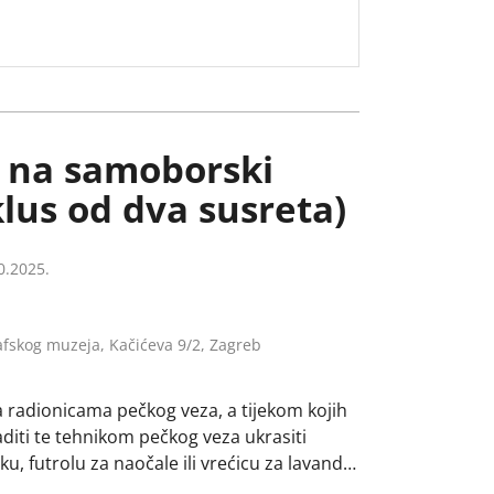
z na samoborski
klus od dva susreta)
0.2025.
fskog muzeja, Kačićeva 9/2, Zagreb
 radionicama pečkog veza, a tijekom kojih
raditi te tehnikom pečkog veza ukrasiti
ku, futrolu za naočale ili vrećicu za lavandu.
 rasprostranjen na hrvatskim narodnim