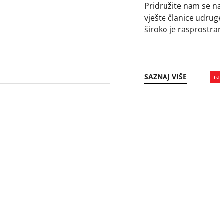
Pridružite nam se na
vješte članice udrug
široko je rasprostr
prepoznajemo ga i 
Tijekom radionice pol
ovog veza na različ
SAZNAJ VIŠE
ra