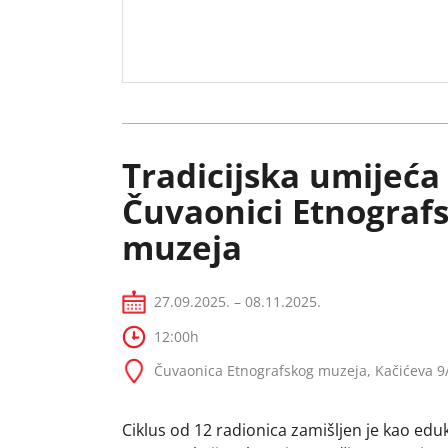
Tradicijska umijeća
Čuvaonici Etnograf
muzeja
27.09.2025. – 08.11.2025.
12:00h
Čuvaonica Etnografskog muzeja, Kačićeva 9
Ciklus od 12 radionica zamišljen je kao edu