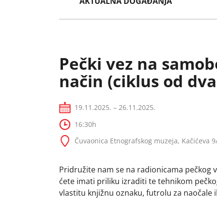
AKTUALNA DOGAĐANJA
Pečki vez na samob
način (ciklus od dva
19.11.2025. – 26.11.2025.
16:30h
Čuvaonica Etnografskog muzeja, Kačićeva 9
Pridružite nam se na radionicama pečkog ve
ćete imati priliku izraditi te tehnikom pečko
vlastitu knjižnu oznaku, futrolu za naočale i
Pečki vez široko je rasprostranjen na hrv
nošanjama, a prepoznajemo ga i na nošnja