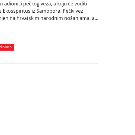
 radionici pečkog veza, a koju će voditi
e Ekosspiritus iz Samobora. Pečki vez
anjen na hrvatskim narodnim nošanjama, a
na nošnjama šireg zagrebačkog područja
aznici će imati priliku se okušati u izradi
itim predmetima poput knjižne oznake, …
dionica