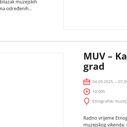
bilazak muzejskih
jima određenih
na nematerijalnu
mijeće izrade
otiva i tradicijskog
MUV – Ka
grad
04.09.2025. – 07.0
10:00h
Etnografski muzej
Radno vrijeme Etno
muzejskog vikenda: 4.