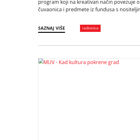
program koji na kreativan način povezuje o
čuvaonica i predmete iz fundusa s nositel
tradicijskih vještina i znanja, s naglaskom 
kulturnu baštinu: umijeće šaranja tikvica, u
SAZNAJ VIŠE
radionica
predmeta od kože, zlatoveza, čipke na iglu m
nakita od perlica. …