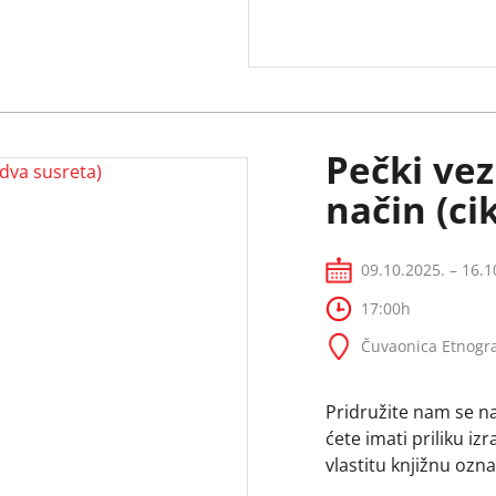
d dva susreta i to:
Pečki ve
način (ci
09.10.2025. – 16.1
17:00h
Čuvaonica Etnogra
Pridružite nam se na
ćete imati priliku iz
vlastitu knjižnu ozna
Pečki vez široko je