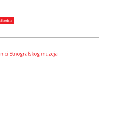
najemo ga i na nošnjama šireg
 Radionica se sastoji od dva susreta i to:
dionica