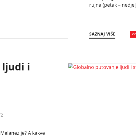
rujna (petak – nedje
programe:https://zg
emz/ Ulaz slobodan
DO 12 SATI, Etnograf
Etnografskog muzeja
SAZNAJ VIŠE
ed
ljudi i
/2
 Melanezije? A kakve