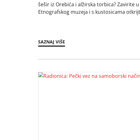
šešir iz Orebića i alžirska torbica? Zavirite
Etnografskog muzeja i s kustosicama otkrij
mnogi doživljavaju kao dio vlastite tradicije
kretanje predmeta kroz mreže trgovine, kol
potrošnje. Materijali, artefakti i dobra putov
SAZNAJ VIŠE