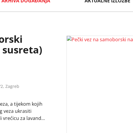
ARHIVA DOGAĐANJA
AKTUALNE IZLOŽBE
orski
 susreta)
/2, Zagreb
za, a tijekom kojih
g veza ukrasiti
li vrećicu za lavandu.
atskim narodnim
ma šireg