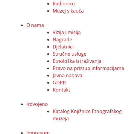
Radionice
Muzej s kauča
O nama
Vizija i misija
Nagrade
Djelatnici
Stručne usluge
Etnološka istraživanja
Pravo na pristup informacijama
Javna nabava
GDPR
Kontakt
Izdvojeno
Katalog Knjižnice Etnografskog
muzeja
Impresum