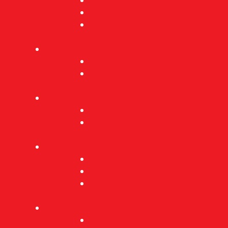
Stalni postav
Virtualne izložbe
Arhiva izložbi
Događanja
Aktualna događanja
Arhiva događanja
Projekti
PROVEDBA MJERA ZAŠTITE
Rekonstrukcija”Kačićeve”
Edukacija
Programi
Radionice
Muzej s kauča
O nama
Vizija i misija