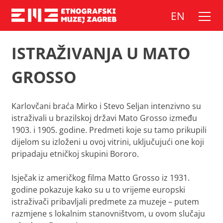
Skip
EN
to
content
ISTRAŽIVANJA U MATO
GROSSO
Karlovčani braća Mirko i Stevo Seljan intenzivno su
istraživali u brazilskoj državi Mato Grosso između
1903. i 1905. godine. Predmeti koje su tamo prikupili
dijelom su izloženi u ovoj vitrini, uključujući one koji
pripadaju etničkoj skupini Bororo.
Isječak iz američkog filma
Matto Grosso
iz 1931.
godine pokazuje kako su u to vrijeme europski
istraživači pribavljali predmete za muzeje – putem
razmjene s lokalnim stanovništvom, u ovom slučaju