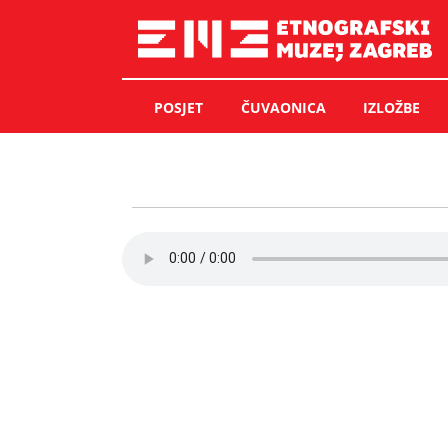
Skip
to
content
POSJET
ČUVAONICA
IZLOŽBE