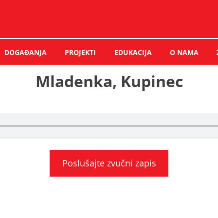
DOGAĐANJA
PROJEKTI
EDUKACIJA
O NAMA
Mladenka, Kupinec
Poslušajte zvučni zapis