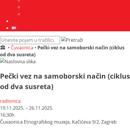
Javna nabava
GDPR
Kontakt
Zbirke
English
Pretraži
web
•
Čuvaonica
•
Pečki vez na samoborski način (ciklus
mjesto:
od dva susreta)
Pečki vez na samoborski način (ciklus
od dva susreta)
radionica
19.11.2025. – 26.11.2025.
16:30h
Čuvaonica Etnografskog muzeja, Kačićeva 9/2, Zagreb