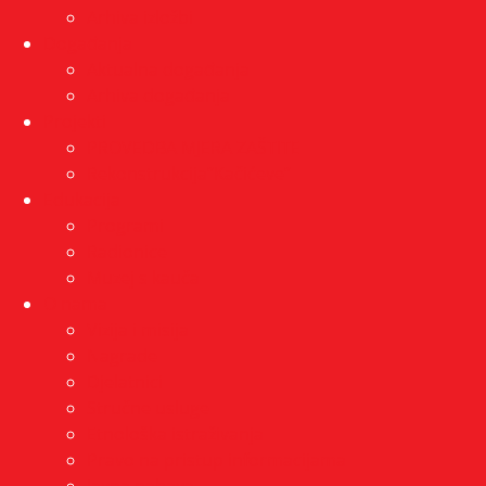
Arhiva izložbi
Događanja
Aktualna događanja
Arhiva događanja
Projekti
PROVEDBA MJERA ZAŠTITE
Rekonstrukcija”Kačićeve”
Edukacija
Programi
Radionice
Muzej s kauča
O nama
Vizija i misija
Nagrade
Djelatnici
Stručne usluge
Etnološka istraživanja
Pravo na pristup informacijama