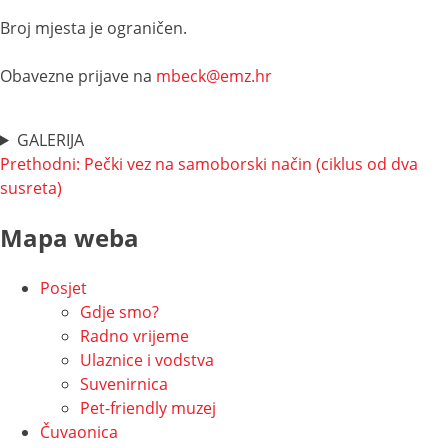
Broj mjesta je ograničen.
Obavezne prijave na
mbeck@emz.hr
GALERIJA
Navigacija
Prethodni:
Pečki vez na samoborski način (ciklus od dva
susreta)
objava
Mapa weba
Posjet
Gdje smo?
Radno vrijeme
Ulaznice i vodstva
Suvenirnica
Pet-friendly muzej
Čuvaonica