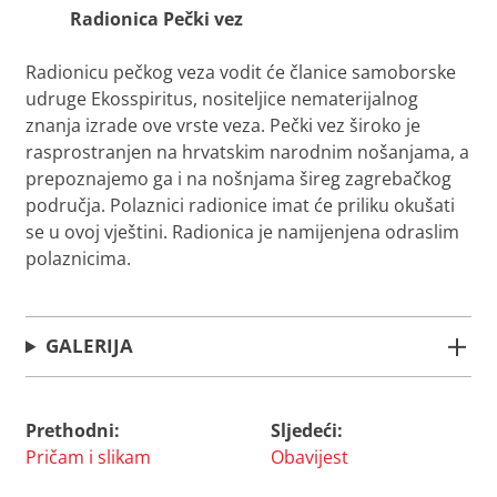
Radionica
Pečki vez
Radionicu pečkog veza vodit će članice samoborske
udruge Ekosspiritus, nositeljice nematerijalnog
znanja izrade ove vrste veza. Pečki vez široko je
rasprostranjen na hrvatskim narodnim nošanjama, a
prepoznajemo ga i na nošnjama šireg zagrebačkog
područja. Polaznici radionice imat će priliku okušati
se u ovoj vještini. Radionica je namijenjena odraslim
polaznicima.
GALERIJA
Prethodni:
Sljedeći:
Navigacija
Pričam i slikam
Obavijest
objava