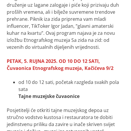
druženje uz lagane zalogaje i piće koji prizivaju duh
prošlih vremena, ali i bilježe suvremene trendove
prehrane.
Piknik iza zida
priprema vam mladi
influencer, TikToker Igor Jadan, ”glavni amaterski
kuhar na kvartu”. Ovaj program najava je za novu
izložbu Etnografskog muzeja
Sa zida na zid: od
vezenih do virtualnih dijeljenih vrijednosti
.
PETAK, 5. RUJNA 2025. OD 10 DO 12 SATI,
Čuvaonica Etnografskog muzeja, Kačićeva 9/2
od 10 do 12 sati, početak razgleda svakih pola
sata
Tajne muzejske čuvaonice
Posjetitelji će otkriti tajne muzejskog depoa uz
stručno vodstvo kustosa i restauratora te dobiti
jedinstvenu priliku da zavire u inače skriven svijet