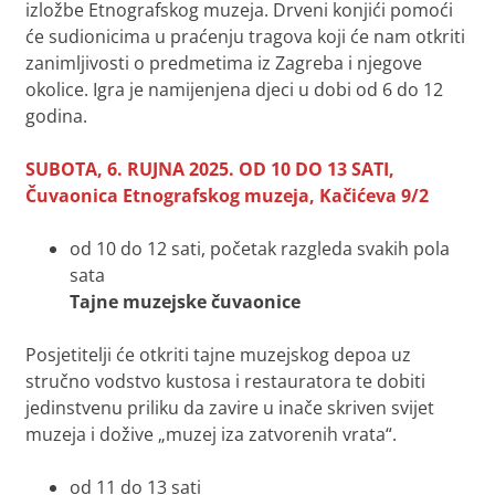
izložbe Etnografskog muzeja. Drveni konjići pomoći
će sudionicima u praćenju tragova koji će nam otkriti
zanimljivosti o predmetima iz Zagreba i njegove
okolice. Igra je namijenjena djeci u dobi od 6 do 12
godina.
SUBOTA, 6. RUJNA 2025. OD 10 DO 13 SATI,
Čuvaonica Etnografskog muzeja, Kačićeva 9/2
od 10 do 12 sati, početak razgleda svakih pola
sata
Tajne muzejske čuvaonice
Posjetitelji će otkriti tajne muzejskog depoa uz
stručno vodstvo kustosa i restauratora te dobiti
jedinstvenu priliku da zavire u inače skriven svijet
muzeja i dožive „muzej iza zatvorenih vrata“.
od 11 do 13 sati