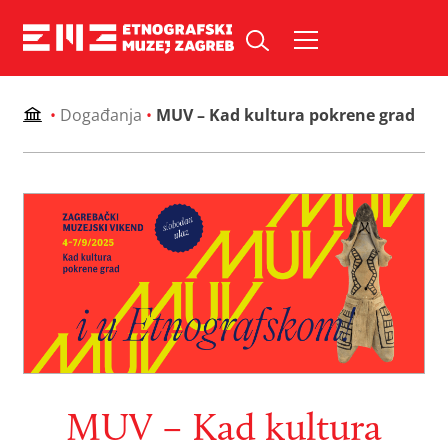
Skip
to
Pretraži web mjesto:
content
•
Događanja
•
MUV – Kad kultura pokrene grad
MUV – Kad kultura