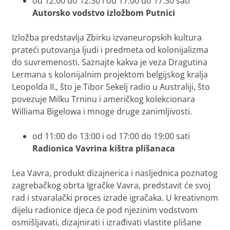
od 12:00 do 12:30 i od 17:00 do 17:30 sati
Autorsko vodstvo izložbom
Putnici
Izložba predstavlja Zbirku izvaneuropskih kultura
prateći putovanja ljudi i predmeta od kolonijalizma
do suvremenosti. Saznajte kakva je veza Dragutina
Lermana s kolonijalnim projektom belgijskog kralja
Leopolda II., što je Tibor Sekelj radio u Australiji, što
povezuje Milku Trninu i američkog kolekcionara
Williama Bigelowa i mnoge druge zanimljivosti.
od 11:00 do 13:00 i od 17:00 do 19:00 sati
Radionica
Vavrina kištra plišanaca
Lea Vavra, produkt dizajnerica i nasljednica poznatog
zagrebačkog obrta
Igračke Vavra
, predstavit će svoj
rad i stvaralački proces izrade igračaka. U kreativnom
dijelu radionice djeca će pod njezinim vodstvom
osmišljavati, dizajnirati i izrađivati vlastite plišane