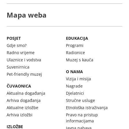
Mapa weba
POSJET
EDUKACIJA
Gdje smo?
Programi
Radno vrijeme
Radionice
Ulaznice i vodstva
Muzej s kauča
Suvenirnica
O NAMA
Pet-friendly muzej
Vizija i misija
ČUVAONICA
Nagrade
Aktualna događanja
Djelatnici
Arhiva događanja
Stručne usluge
Aktualne izložbe
Etnološka istraživanja
Arhiva izložbi
Pravo na pristup
informacijama
IZLOŽBE
Javna nabava