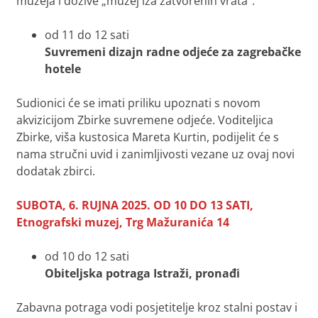
muzeja i dožive „muzej iza zatvorenih vrata“.
od 11 do 12 sati
Suvremeni dizajn radne odjeće za zagrebačke
hotele
Sudionici će se imati priliku upoznati s novom
akvizicijom Zbirke suvremene odjeće. Voditeljica
Zbirke, viša kustosica Mareta Kurtin, podijelit će s
nama stručni uvid i zanimljivosti vezane uz ovaj novi
dodatak zbirci.
SUBOTA, 6. RUJNA 2025. OD 10 DO 13 SATI,
Etnografski muzej, Trg Mažuranića 14
od 10 do 12 sati
Obiteljska potraga
Istraži, pronađi
Zabavna potraga vodi posjetitelje kroz stalni postav i