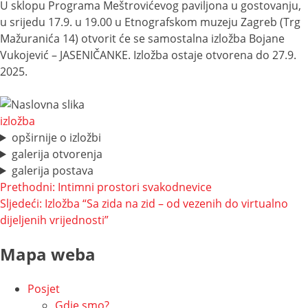
U sklopu Programa Meštrovićevog paviljona u gostovanju,
u srijedu 17.9. u 19.00 u Etnografskom muzeju Zagreb (Trg
Mažuranića 14) otvorit će se samostalna izložba Bojane
Vukojević – JASENIČANKE. Izložba ostaje otvorena do 27.9.
2025.
izložba
opširnije o izložbi
galerija otvorenja
galerija postava
Navigacija
Prethodni:
Intimni prostori svakodnevice
Sljedeći:
Izložba “Sa zida na zid – od vezenih do virtualno
objava
dijeljenih vrijednosti”
Mapa weba
Posjet
Gdje smo?