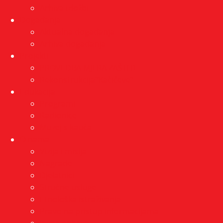
Arhiva izložbi
Događanja
Aktualna događanja
Arhiva događanja
Projekti
PROVEDBA MJERA ZAŠTITE
Rekonstrukcija”Kačićeve”
Edukacija
Programi
Radionice
Muzej s kauča
O nama
Vizija i misija
Nagrade
Djelatnici
Stručne usluge
Etnološka istraživanja
Pravo na pristup informacijama