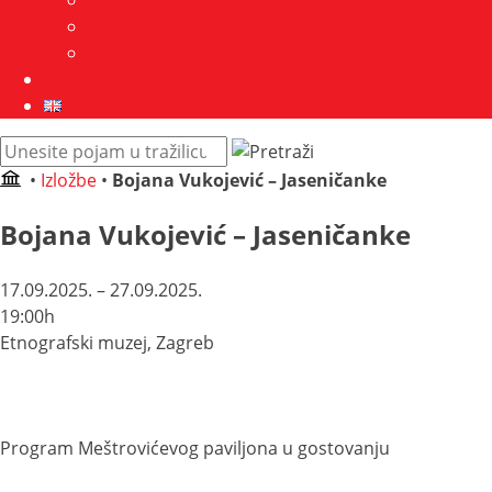
Javna nabava
GDPR
Kontakt
Zbirke
English
Pretraži
web
•
Izložbe
•
Bojana Vukojević – Jaseničanke
mjesto:
Bojana Vukojević – Jaseničanke
17.09.2025. – 27.09.2025.
19:00h
Etnografski muzej, Zagreb
Program Meštrovićevog paviljona u gostovanju