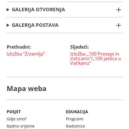
GALERIJA OTVORENJA
GALERIJA POSTAVA
Prethodni:
Sljedeći:
Navigacija
Izložba “Z/zemlja”
Izložba „100 Presepi in
objava
Vaticano“/„100 jaslica u
Vatikanu“
Mapa weba
POSJET
EDUKACIJA
Gdje smo?
Programi
Radno vrijeme
Radionice