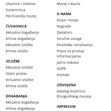
Ulaznice i vodstva
Muzej s kauča
Suvenirnica
O NAMA
Pet-friendly muzej
Vizija i misija
ČUVAONICA
Nagrade
Aktualna događanja
Djelatnici
Arhiva događanja
Stručne usluge
Aktualne izložbe
Etnološka istraživanja
Arhiva izložbi
Pravo na pristup
informacijama
IZLOŽBE
Javna nabava
Aktualne izložbe
GDPR
Stalni postav
Kontakt
Virtualne izložbe
IZDVOJENO
Arhiva izložbi
Katalog Knjižnice
DOGAĐANJA
Etnografskog muzeja
Aktualna događanja
IMPRESUM
Arhiva događanja