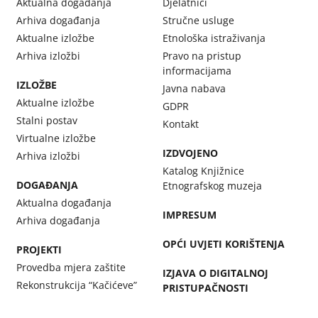
Aktualna događanja
Djelatnici
Arhiva događanja
Stručne usluge
Aktualne izložbe
Etnološka istraživanja
Arhiva izložbi
Pravo na pristup
informacijama
IZLOŽBE
Javna nabava
Aktualne izložbe
GDPR
Stalni postav
Kontakt
Virtualne izložbe
IZDVOJENO
Arhiva izložbi
Katalog Knjižnice
DOGAĐANJA
Etnografskog muzeja
Aktualna događanja
IMPRESUM
Arhiva događanja
OPĆI UVJETI KORIŠTENJA
PROJEKTI
Provedba mjera zaštite
IZJAVA O DIGITALNOJ
Rekonstrukcija “Kačićeve”
PRISTUPAČNOSTI