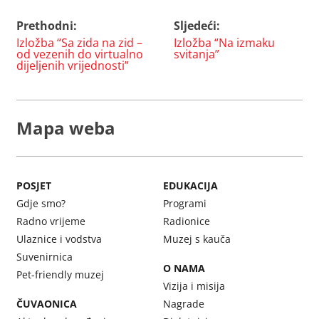
Prethodni:
Sljedeći:
Navigacija
Izložba “Sa zida na zid –
Izložba “Na izmaku
objava
od vezenih do virtualno
svitanja”
dijeljenih vrijednosti”
Mapa weba
POSJET
EDUKACIJA
Gdje smo?
Programi
Radno vrijeme
Radionice
Ulaznice i vodstva
Muzej s kauča
Suvenirnica
O NAMA
Pet-friendly muzej
Vizija i misija
ČUVAONICA
Nagrade