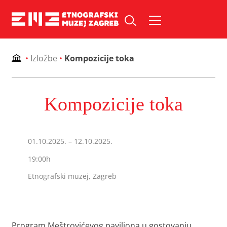
Skip
to
Pretraži web mjesto:
content
•
Izložbe
•
Kompozicije toka
Kompozicije toka
01.10.2025. – 12.10.2025.
19:00h
Etnografski muzej, Zagreb
Program Meštrovićevog paviljona u gostovanju