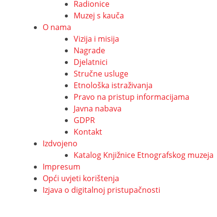
Radionice
Muzej s kauča
O nama
Vizija i misija
Nagrade
Djelatnici
Stručne usluge
Etnološka istraživanja
Pravo na pristup informacijama
Javna nabava
GDPR
Kontakt
Izdvojeno
Katalog Knjižnice Etnografskog muzeja
Impresum
Opći uvjeti korištenja
Izjava o digitalnoj pristupačnosti