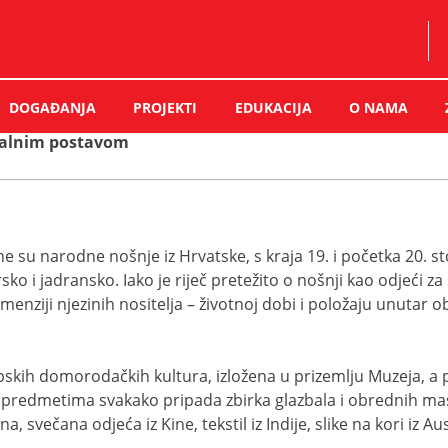
DOGAĐANJA
PROJEKTI
EDUKACIJA
O NAMA
stalnim postavom
su narodne nošnje iz Hrvatske, s kraja 19. i početka 20. sto
ko i jadransko. Iako je riječ pretežito o nošnji kao odjeći z
nziji njezinih nositelja – životnoj dobi i položaju unutar obi
kih domorodačkih kultura, izložena u prizemlju Muzeja, a pri
im predmetima svakako pripada zbirka glazbala i obrednih mask
 svečana odjeća iz Kine, tekstil iz Indije, slike na kori iz Aust