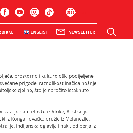
en
NEWSLETTER
ZBIRKE
ENGLISH
ljeća, prostorno i kulturološki podijeljene
a svečane prigode, raznolikost inačica nošnje
teljske cjeline, što je naročito istaknuto
kazuje nam izloške iz Afrike, Australije,
i iz Konga, lovačko oružje iz Melanezije,
ralije, indijanska oglavlja i nakit od perja iz