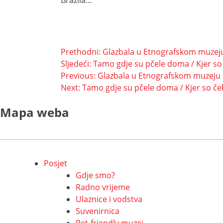
Navigacija
Prethodni:
Glazbala u Etnografskom muzej
Sljedeći:
Tamo gdje su pčele doma / Kjer s
objava
Navigacija
Previous:
Glazbala u Etnografskom muzeju
Next:
Tamo gdje su pčele doma / Kjer so č
objava
Mapa weba
Posjet
Gdje smo?
Radno vrijeme
Ulaznice i vodstva
Suvenirnica
Pet-friendly muzej