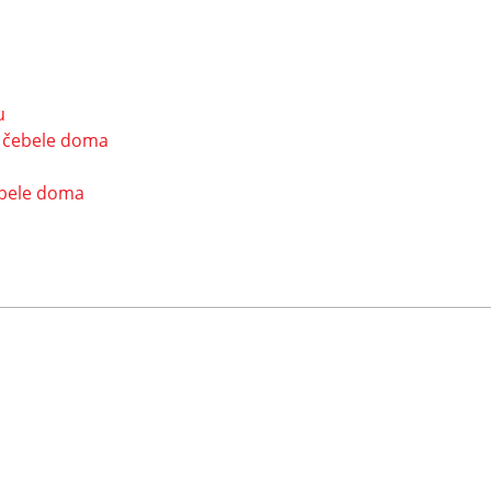
u
o čebele doma
ebele doma