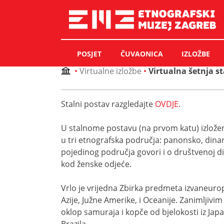
Skip
to
content
POSJET
ČUVAONICA
IZLOŽBE
•
Virtualne izložbe
•
Virtualna šetnja 
Stalni postav razgledajte
OVDJE
.
U stalnome postavu (na prvom katu) izložene 
u tri etnografska područja: panonsko, dinars
pojedinog područja govori i o društvenoj dime
kod ženske odjeće.
Vrlo je vrijedna Zbirka predmeta izvaneurops
Azije, Južne Amerike, i Oceanije. Zanimljiv
oklop samuraja i kopče od bjelokosti iz Japana,
Brazila…