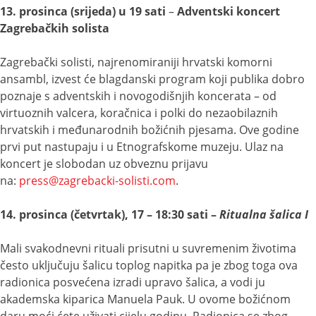
13. prosinca (srijeda) u 19 sati
–
Adventski koncert
Zagrebačkih solista
Zagrebački solisti, najrenomiraniji hrvatski komorni
ansambl, izvest će blagdanski program koji publika dobro
poznaje s adventskih i novogodišnjih koncerata – od
virtuoznih valcera, koračnica i polki do nezaobilaznih
hrvatskih i međunarodnih božićnih pjesama. Ove godine
prvi put nastupaju i u Etnografskome muzeju. Ulaz na
koncert je slobodan uz obveznu prijavu
na:
press@zagrebacki-solisti.com
.
14. prosinca (četvrtak), 17 – 18:30 sati –
Ritualna šalica I
Mali svakodnevni rituali prisutni u suvremenim životima
često uključuju šalicu toplog napitka pa je zbog toga ova
radionica posvećena izradi upravo šalica, a vodi ju
akademska kiparica Manuela Pauk. U ovome božićnom
daru moći ćete uživati cijelu godinu. Radionica se zbog