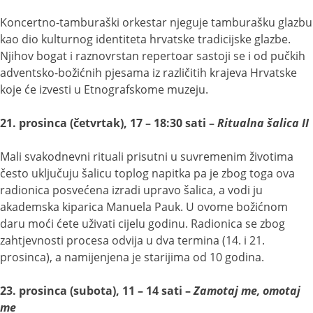
Koncertno-tamburaški orkestar njeguje tamburašku glazbu
kao dio kulturnog identiteta hrvatske tradicijske glazbe.
Njihov bogat i raznovrstan repertoar sastoji se i od pučkih
adventsko-božićnih pjesama iz različitih krajeva Hrvatske
koje će izvesti u Etnografskome muzeju.
21. prosinca (četvrtak), 17 – 18:30 sati –
Ritualna šalica II
Mali svakodnevni rituali prisutni u suvremenim životima
često uključuju šalicu toplog napitka pa je zbog toga ova
radionica posvećena izradi upravo šalica, a vodi ju
akademska kiparica Manuela Pauk. U ovome božićnom
daru moći ćete uživati cijelu godinu. Radionica se zbog
zahtjevnosti procesa odvija u dva termina (14. i 21.
prosinca), a namijenjena je starijima od 10 godina.
23. prosinca (subota), 11 – 14 sati –
Zamotaj me, omotaj
me