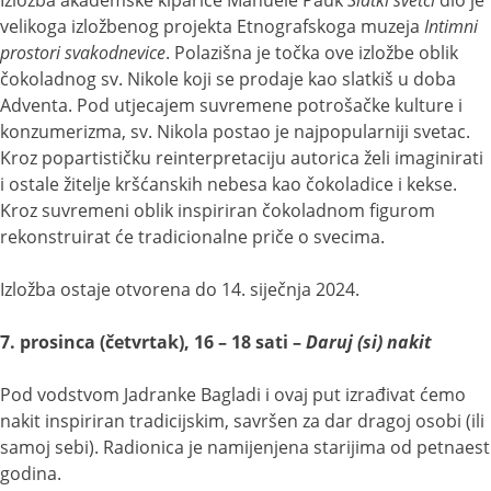
velikoga izložbenog projekta Etnografskoga muzeja
Intimni
prostori svakodnevice
. Polazišna je točka ove izložbe oblik
čokoladnog sv. Nikole koji se prodaje kao slatkiš u doba
Adventa. Pod utjecajem suvremene potrošačke kulture i
konzumerizma, sv. Nikola postao je najpopularniji svetac.
Kroz popartističku reinterpretaciju autorica želi imaginirati
i ostale žitelje kršćanskih nebesa kao čokoladice i kekse.
Kroz suvremeni oblik inspiriran čokoladnom figurom
rekonstruirat će tradicionalne priče o svecima.
Izložba ostaje otvorena do 14. siječnja 2024.
7. prosinca (četvrtak), 16 – 18 sati –
Daruj (si) nakit
Pod vodstvom Jadranke Bagladi i ovaj put izrađivat ćemo
nakit inspiriran tradicijskim, savršen za dar dragoj osobi (ili
samoj sebi). Radionica je namijenjena starijima od petnaest
godina.