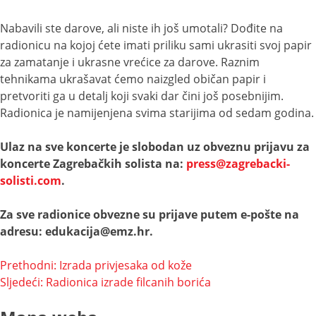
Nabavili ste darove, ali niste ih još umotali? Dođite na
radionicu na kojoj ćete imati priliku sami ukrasiti svoj papir
za zamatanje i ukrasne vrećice za darove. Raznim
tehnikama ukrašavat ćemo naizgled običan papir i
pretvoriti ga u detalj koji svaki dar čini još posebnijim.
Radionica je namijenjena svima starijima od sedam godina.
Ulaz na sve koncerte je slobodan uz obveznu prijavu za
koncerte Zagrebačkih solista na:
press@zagrebacki-
solisti.com
.
Za sve radionice obvezne su prijave putem e-pošte na
adresu: edukacija@emz.hr.
Navigacija
Prethodni:
Izrada privjesaka od kože
Sljedeći:
Radionica izrade filcanih borića
objava