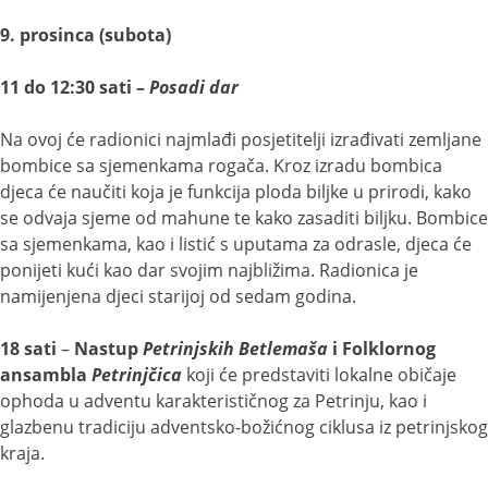
9. prosinca (subota)
11 do 12:30 sati –
Posadi dar
Na ovoj će radionici najmlađi posjetitelji izrađivati zemljane
bombice sa sjemenkama rogača. Kroz izradu bombica
djeca će naučiti koja je funkcija ploda biljke u prirodi, kako
se odvaja sjeme od mahune te kako zasaditi biljku. Bombice
sa sjemenkama, kao i listić s uputama za odrasle, djeca će
ponijeti kući kao dar svojim najbližima. Radionica je
namijenjena djeci starijoj od sedam godina.
18 sati
–
Nastup
Petrinjskih Betlemaša
i Folklornog
ansambla
Petrinjčica
koji će predstaviti lokalne običaje
ophoda u adventu karakterističnog za Petrinju, kao i
glazbenu tradiciju adventsko-božićnog ciklusa iz petrinjskog
kraja.