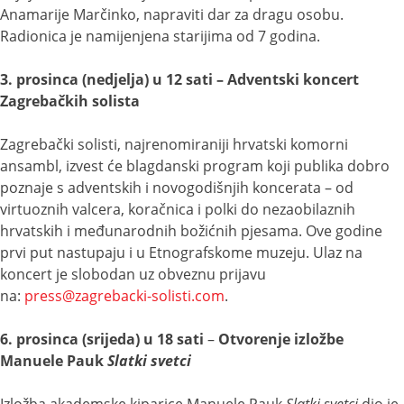
Anamarije Marčinko, napraviti dar za dragu osobu.
Radionica je namijenjena starijima od 7 godina.
3. prosinca (nedjelja) u 12 sati – Adventski koncert
Zagrebačkih solista
Zagrebački solisti, najrenomiraniji hrvatski komorni
ansambl, izvest će blagdanski program koji publika dobro
poznaje s adventskih i novogodišnjih koncerata – od
virtuoznih valcera, koračnica i polki do nezaobilaznih
hrvatskih i međunarodnih božićnih pjesama. Ove godine
prvi put nastupaju i u Etnografskome muzeju. Ulaz na
koncert je slobodan uz obveznu prijavu
na:
press@zagrebacki-solisti.com
.
6. prosinca (srijeda) u 18 sati
–
Otvorenje izložbe
Manuele Pauk
Slatki svetci
Izložba akademske kiparice Manuele Pauk
Slatki svetci
dio je