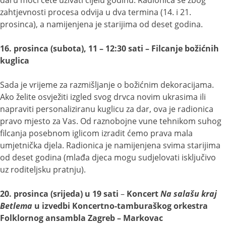
zahtjevnosti procesa odvija u dva termina (14. i 21.
prosinca), a namijenjena je starijima od deset godina.
16. prosinca (subota), 11 – 12:30 sati – Filcanje božićnih
kuglica
Sada je vrijeme za razmišljanje o božićnim dekoracijama.
Ako želite osvježiti izgled svog drvca novim ukrasima ili
napraviti personaliziranu kuglicu za dar, ova je radionica
pravo mjesto za Vas. Od raznobojne vune tehnikom suhog
filcanja posebnom iglicom izradit ćemo prava mala
umjetnička djela. Radionica je namijenjena svima starijima
od deset godina (mlađa djeca mogu sudjelovati isključivo
uz roditeljsku pratnju).
20. prosinca (srijeda) u 19 sati
–
Koncert
Na salašu kraj
Betlema
u izvedbi Koncertno-tamburaškog orkestra
Folklornog ansambla Zagreb – Markovac