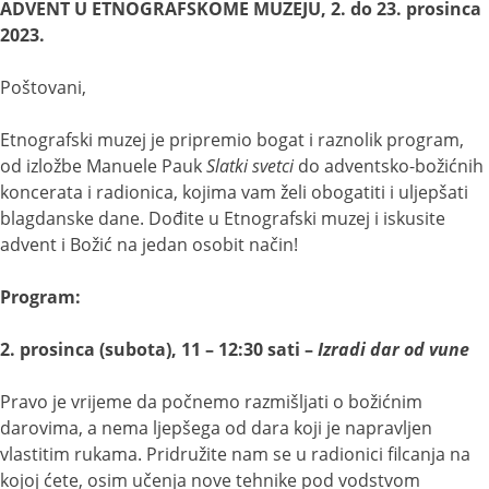
ADVENT U ETNOGRAFSKOME MUZEJU, 2. do 23. prosinca
2023.
Poštovani,
Etnografski muzej je pripremio bogat i raznolik program,
od izložbe Manuele Pauk
Slatki svetci
do adventsko-božićnih
koncerata i radionica, kojima vam želi obogatiti i uljepšati
blagdanske dane. Dođite u Etnografski muzej i iskusite
advent i Božić na jedan osobit način!
Program:
2. prosinca (subota), 11 – 12:30 sati –
Izradi dar od vune
Pravo je vrijeme da počnemo razmišljati o božićnim
darovima, a nema ljepšega od dara koji je napravljen
vlastitim rukama. Pridružite nam se u radionici filcanja na
kojoj ćete, osim učenja nove tehnike pod vodstvom