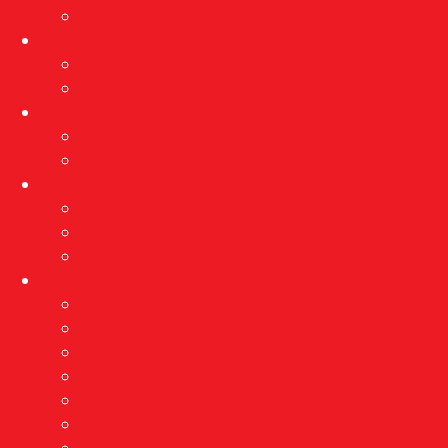
Arhiva izložbi
Događanja
Aktualna događanja
Arhiva događanja
Projekti
PROVEDBA MJERA ZAŠTITE
Rekonstrukcija”Kačićeve”
Edukacija
Programi
Radionice
Muzej s kauča
O nama
Vizija i misija
Nagrade
Djelatnici
Stručne usluge
Etnološka istraživanja
Pravo na pristup informacijama