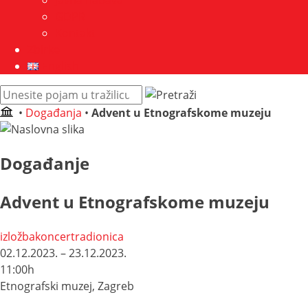
Javna nabava
GDPR
Kontakt
Zbirke
English
Pretraži
web
•
Događanja
•
Advent u Etnografskome muzeju
mjesto:
Događanje
Advent u Etnografskome muzeju
izložba
koncert
radionica
02.12.2023. – 23.12.2023.
11:00h
Etnografski muzej, Zagreb