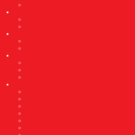
Arhiva izložbi
Događanja
Aktualna događanja
Arhiva događanja
Projekti
PROVEDBA MJERA ZAŠTITE
Rekonstrukcija”Kačićeve”
Edukacija
Programi
Radionice
Muzej s kauča
O nama
Vizija i misija
Nagrade
Djelatnici
Stručne usluge
Etnološka istraživanja
Pravo na pristup informacijama