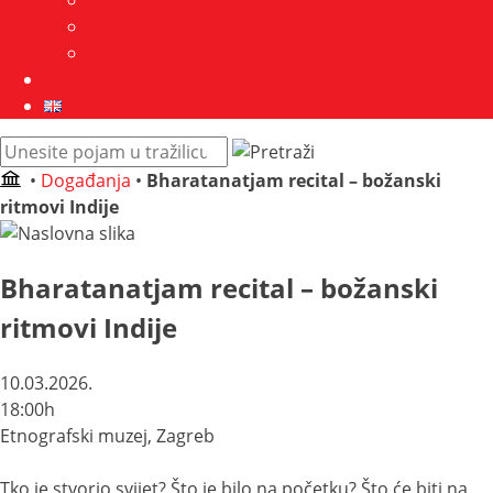
Javna nabava
GDPR
Kontakt
Zbirke
English
Pretraži
web
•
Događanja
•
Bharatanatjam recital – božanski
mjesto:
ritmovi Indije
Bharatanatjam recital – božanski
ritmovi Indije
10.03.2026.
18:00h
Etnografski muzej, Zagreb
Tko je stvorio svijet? Što je bilo na početku? Što će biti na