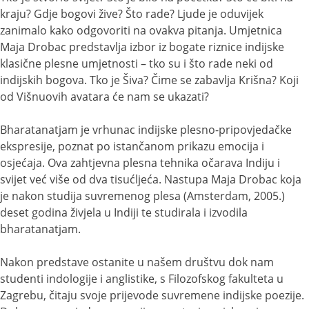
kraju? Gdje bogovi žive? Što rade? Ljude je oduvijek
zanimalo kako odgovoriti na ovakva pitanja. Umjetnica
Maja Drobac predstavlja izbor iz bogate riznice indijske
klasične plesne umjetnosti – tko su i što rade neki od
indijskih bogova. Tko je Šiva? Čime se zabavlja Krišna? Koji
od Višnuovih avatara će nam se ukazati?
Bharatanatjam je vrhunac indijske plesno-pripovjedačke
ekspresije, poznat po istančanom prikazu emocija i
osjećaja. Ova zahtjevna plesna tehnika očarava Indiju i
svijet već više od dva tisućljeća. Nastupa Maja Drobac koja
je nakon studija suvremenog plesa (Amsterdam, 2005.)
deset godina živjela u Indiji te studirala i izvodila
bharatanatjam.
Nakon predstave ostanite u našem društvu dok nam
studenti indologije i anglistike, s Filozofskog fakulteta u
Zagrebu, čitaju svoje prijevode suvremene indijske poezije.