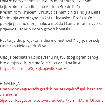
Dolaze nam zajedno sa svojim mentorima, iskusnim
književnim prevoditeljima Andom Bukvić-Pažin i
Krešimirom Krnicem. Društvo će nam činiti i Indijka Lalita
Marić koja već niz godina živi u Hrvatskoj. Pročitat će
pokoju pjesmu u originalu, a možda i komentirati hrvatske
prijevode, jer vrlo dobro govori hrvatski.
Recital je dio projekta „Indija u umjetnosti“, čiji je nositelj
Hrvatsko filološko društvo.
Ulaz je besplatan uz obaveznu najavu zbog ograničenog
broja mjesta. Karte možete rezervirati na linku:
https://forms.gle/SgXqUujSGKoFUieM8
.
GALERIJA
Navigacija
Prethodni:
Zagrebački gradski muzeji cijeli ožujak besplatni
za učenike
objava
Sljedeći:
Razgovori o tetoviranju četvrtkom – Marin Urbanc