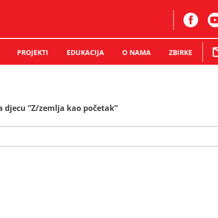
PROJEKTI
EDUKACIJA
O NAMA
ZBIRKE
a djecu “Z/zemlja kao početak”