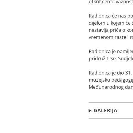
otkrit ćemo važnost
Radionica će nas pot
dijelom u kojem će s
nastavlja priča o ko
vremenom raste i ra
Radionica je namijenj
pridružiti se. Sudje
Radionica je dio 31
muzejsku pedagogij
Međunarodnog dan
GALERIJA