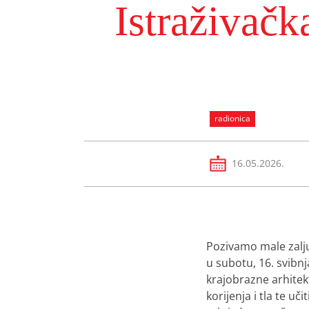
Istraživačk
radionica
16.05.2026.
Pozivamo male zalju
u subotu, 16. svibn
krajobrazne arhitekt
korijenja i tla te uč