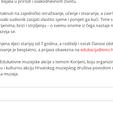
 biljaka u prirodi i svakodnevnom životu.
aknuti na zajedničko istraživanje, učenje i stvaranje, a zav
vaki sudionik zasijati vlastito sjeme i ponijeti ga kući. Time
rijenima, brizi i strpljenju – o svemu onome iz čega nastaje no
zvija se.
ena djeci starijoj od 7 godina, a roditelji i ostali članovi obi
lovanje je besplatno, a prijava obavezna na
edukacija@emz.h
. Edukativne muzejske akcije s temom
Korijeni
, koju organizi
u i kulturnu akciju Hrvatskog muzejskog društva povodom o
a muzeja.