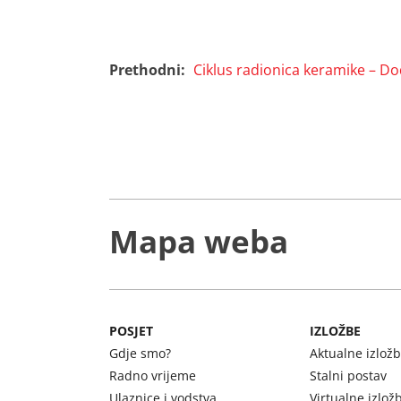
Prethodni:
Ciklus radionica keramike – Dod
Navigacija
objava
Mapa weba
POSJET
IZLOŽBE
Gdje smo?
Aktualne izlož
Radno vrijeme
Stalni postav
Ulaznice i vodstva
Virtualne izlož