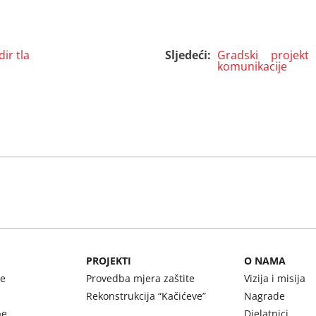
ir tla
Sljedeći:
Gradski projek
komunikacije
PROJEKTI
O NAMA
be
Provedba mjera zaštite
Vizija i misija
Rekonstrukcija “Kačićeve”
Nagrade
be
Djelatnici