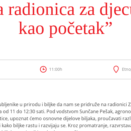
a radionica za dje
kao početak”
11:00h
Etno
bljenike u prirodu i biljke da nam se pridruže na radionici
Z
ja od 11 do 12:30 sati. Pod vodstvom Sunčane Pešak, agrono
ice, upoznat ćemo osnovne dijelove biljaka, proučavati razli
iti kako biljke rastu i razvijaju se. Kroz promatranje, razvrsta