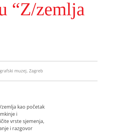
cu “Z/zemlja
grafski muzej, Zagreb
/zemlja kao početak
mkinje i
čite vrste sjemenja,
vanje i razgovor