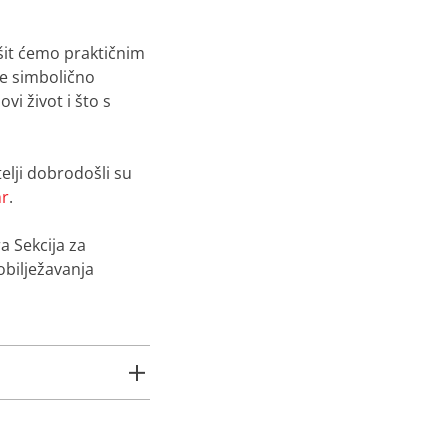
ršit ćemo praktičnim
 se simbolično
vi život i što s
telji dobrodošli su
r
.
ra Sekcija za
bilježavanja