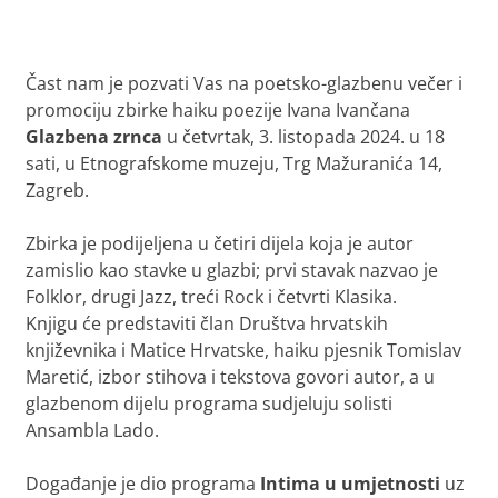
Čast nam je pozvati Vas na poetsko-glazbenu večer i
promociju zbirke haiku poezije Ivana Ivančana
Glazbena zrnca
u četvrtak, 3. listopada 2024. u 18
sati, u Etnografskome muzeju, Trg Mažuranića 14,
Zagreb.
Zbirka je podijeljena u četiri dijela koja je autor
zamislio kao stavke u glazbi; prvi stavak nazvao je
Folklor
, drugi
Jazz
, treći
Rock
i četvrti
Klasika
.
Knjigu će predstaviti član Društva hrvatskih
književnika i Matice Hrvatske, haiku pjesnik Tomislav
Maretić, izbor stihova i tekstova govori autor, a u
glazbenom dijelu programa sudjeluju solisti
Ansambla Lado.
Događanje je dio programa
Intima u umjetnosti
uz