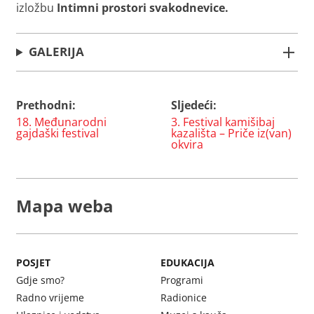
izložbu
Intimni prostori svakodnevice.
GALERIJA
Prethodni:
Sljedeći:
Navigacija
18. Međunarodni
3. Festival kamišibaj
objava
gajdaški festival
kazališta – Priče iz(van)
okvira
Mapa weba
POSJET
EDUKACIJA
Gdje smo?
Programi
Radno vrijeme
Radionice