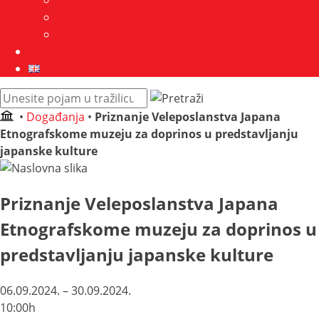
Javna nabava
GDPR
Kontakt
Zbirke
English
Pretraži
web
•
Događanja
•
Priznanje Veleposlanstva Japana
mjesto:
Etnografskome muzeju za doprinos u predstavljanju
japanske kulture
Priznanje Veleposlanstva Japana
Etnografskome muzeju za doprinos u
predstavljanju japanske kulture
06.09.2024. – 30.09.2024.
10:00h