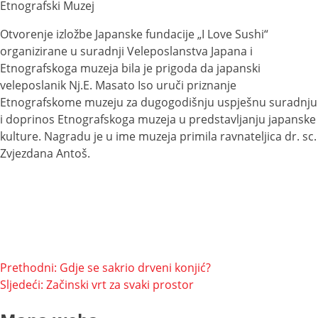
Etnografski Muzej
Otvorenje izložbe Japanske fundacije „I Love Sushi“
organizirane u suradnji Veleposlanstva Japana i
Etnografskoga muzeja bila je prigoda da japanski
veleposlanik Nj.E. Masato Iso uruči priznanje
Etnografskome muzeju za dugogodišnju uspješnu suradnju
i doprinos Etnografskoga muzeja u predstavljanju japanske
kulture. Nagradu je u ime muzeja primila ravnateljica dr. sc.
Zvjezdana Antoš.
Navigacija
Prethodni:
Gdje se sakrio drveni konjić?
Sljedeći:
Začinski vrt za svaki prostor
objava