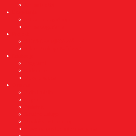
Arhiva izložbi
Događanja
Aktualna događanja
Arhiva događanja
Projekti
PROVEDBA MJERA ZAŠTITE
Rekonstrukcija”Kačićeve”
Edukacija
Programi
Radionice
Muzej s kauča
O nama
Vizija i misija
Nagrade
Djelatnici
Stručne usluge
Etnološka istraživanja
Pravo na pristup informacijama