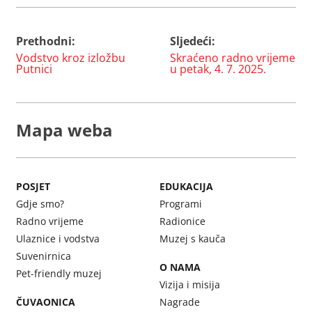
Prethodni:
Sljedeći:
Navigacija
Vodstvo kroz izložbu
Skraćeno radno vrijeme
objava
Putnici
u petak, 4. 7. 2025.
Mapa weba
POSJET
EDUKACIJA
Gdje smo?
Programi
Radno vrijeme
Radionice
Ulaznice i vodstva
Muzej s kauča
Suvenirnica
O NAMA
Pet-friendly muzej
Vizija i misija
ČUVAONICA
Nagrade