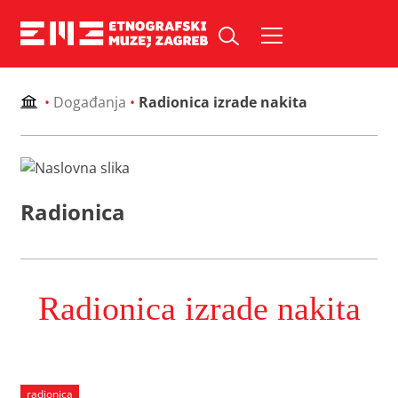
Skip
to
Pretraži web mjesto:
content
•
Događanja
•
Radionica izrade nakita
Radionica
Radionica izrade nakita
radionica