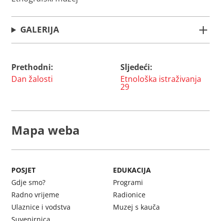
GALERIJA
Prethodni:
Sljedeći:
Navigacija
Dan žalosti
Etnološka istraživanja
objava
29
Mapa weba
POSJET
EDUKACIJA
Gdje smo?
Programi
Radno vrijeme
Radionice
Ulaznice i vodstva
Muzej s kauča
Suvenirnica