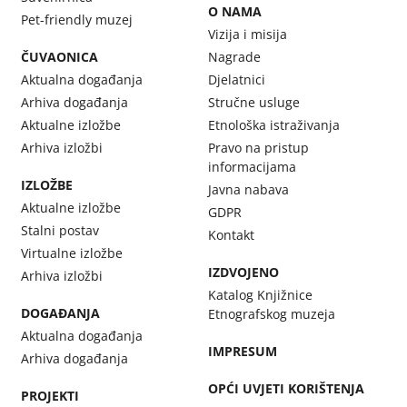
O NAMA
Pet-friendly muzej
Vizija i misija
ČUVAONICA
Nagrade
Aktualna događanja
Djelatnici
Arhiva događanja
Stručne usluge
Aktualne izložbe
Etnološka istraživanja
Arhiva izložbi
Pravo na pristup
informacijama
IZLOŽBE
Javna nabava
Aktualne izložbe
GDPR
Stalni postav
Kontakt
Virtualne izložbe
IZDVOJENO
Arhiva izložbi
Katalog Knjižnice
DOGAĐANJA
Etnografskog muzeja
Aktualna događanja
IMPRESUM
Arhiva događanja
OPĆI UVJETI KORIŠTENJA
PROJEKTI