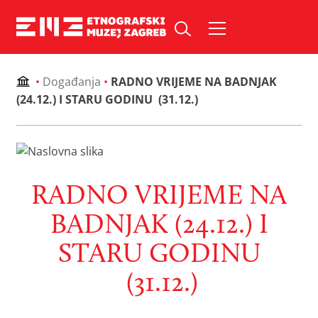
Skip
to
Pretraži web mjesto:
content
•
Događanja
•
RADNO VRIJEME NA BADNJAK
(24.12.) I STARU GODINU (31.12.)
RADNO VRIJEME NA
BADNJAK (24.12.) I
STARU GODINU
(31.12.)