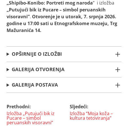
„Shipibo-Konibo: Portreti mog naroda
” i izložba
„Putujući bik iz Pucare – simbol peruanskih
visoravni”
.
Otvorenje je
u
utorak, 7. srpnja 2026.
godine u 17:00 sati
u Etnografskome muzeju, Trg
Mažuranića 14.
OPŠIRNIJE O IZLOŽBI
GALERIJA OTVORENJA
GALERIJA POSTAVA
Prethodni:
Sljedeći:
Navigacija
Izložba „Putujući bik iz
Izložba “Moja koža –
objava
Pucare – simbol
kultura tetoviranja”
peruanskih visoravni”