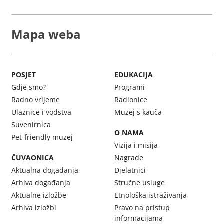
Mapa weba
POSJET
EDUKACIJA
Gdje smo?
Programi
Radno vrijeme
Radionice
Ulaznice i vodstva
Muzej s kauča
Suvenirnica
O NAMA
Pet-friendly muzej
Vizija i misija
ČUVAONICA
Nagrade
Aktualna događanja
Djelatnici
Arhiva događanja
Stručne usluge
Aktualne izložbe
Etnološka istraživanja
Arhiva izložbi
Pravo na pristup
informacijama