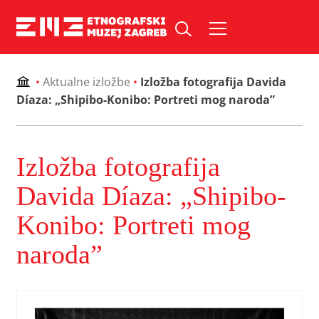
Skip
to
Pretraži web mjesto:
content
•
Aktualne izložbe
•
Izložba fotografija Davida
Díaza: „Shipibo-Konibo: Portreti mog naroda”
Izložba fotografija
Davida Díaza: „Shipibo-
Konibo: Portreti mog
naroda”