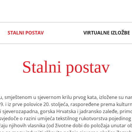
STALNI POSTAV
VIRTUALNE IZLOŽBE
Stalni postav
, smještenom u sjevernom krilu prvog kata, izložene su na
19. i iz prve polovice 20. stoljeća, raspoređene prema kultu
 i sjeverozapadna, gorska Hrvatska i jadransko zaleđe, prim
 svjedoče o razini umijeća tekstilnog rukotvorstva pojedinog 
ju njihovih vlasnika (od životne dobi do položaja unutar ob