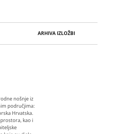
ARHIVA IZLOŽBI
rodne nošnje iz
rnim područjima:
orska Hrvatska.
prostora, kao i
iteljske