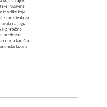
a koje su djelo
tske Posavine,
iz Vrlike koja
je i pokrivala za
onavala na jugu
a u pretežno
ta, predmeta
kih obrta kao što
 panonske kuće s