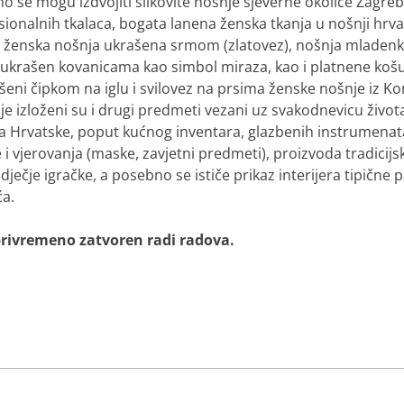
o se mogu izdvojiti slikovite nošnje sjeverne okolice Zagreb
ionalnih tkalaca, bogata lanena ženska tkanja u nošnji hrva
 ženska nošnja ukrašena srmom (zlatovez), nošnja mladenke 
s ukrašen kovanicama kao simbol miraza, kao i platnene košul
šeni čipkom na iglu i svilovez na prsima ženske nošnje iz K
je izloženi su i drugi predmeti vezani uz svakodnevicu život
a Hrvatske, poput kućnog inventara, glazbenih instrumena
 i vjerovanja (maske, zavjetni predmeti), proizvoda tradicijs
e dječje igračke, a posebno se ističe prikaz interijera tipične
ća.
 privremeno zatvoren radi radova.