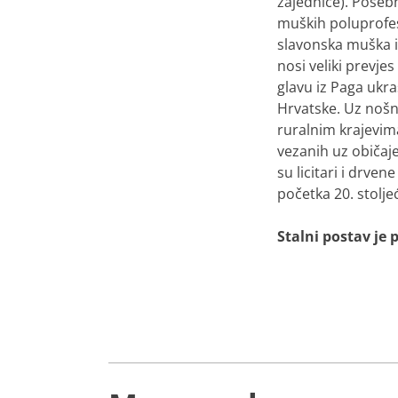
zajednice). Posebn
muških poluprofes
slavonska muška i
nosi veliki prevje
glavu iz Paga ukra
Hrvatske. Uz nošn
ruralnim krajevim
vezanih uz običaje
su licitari i drven
početka 20. stolje
Stalni postav je