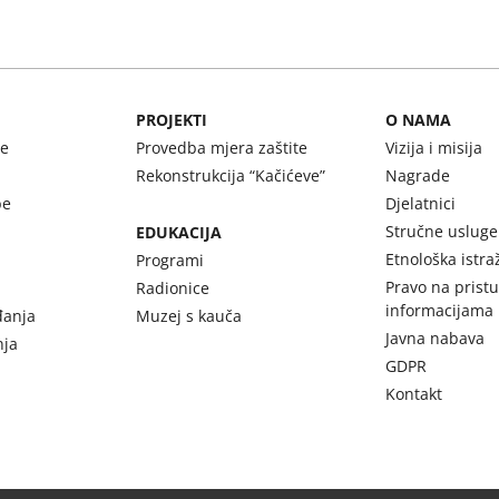
PROJEKTI
O NAMA
be
Provedba mjera zaštite
Vizija i misija
Rekonstrukcija “Kačićeve”
Nagrade
be
Djelatnici
Stručne usluge
EDUKACIJA
Etnološka istra
Programi
Pravo na prist
Radionice
informacijama
đanja
Muzej s kauča
Javna nabava
nja
GDPR
Kontakt