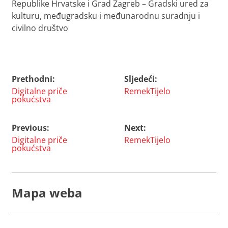
Republike Hrvatske i Grad Zagreb – Gradski ured za
kulturu, međugradsku i međunarodnu suradnju i
civilno društvo
Prethodni:
Sljedeći:
Navigacija
Digitalne priče
RemekTijelo
objava
pokućstva
Previous:
Next:
Navigacija
Digitalne priče
RemekTijelo
objava
pokućstva
Mapa weba