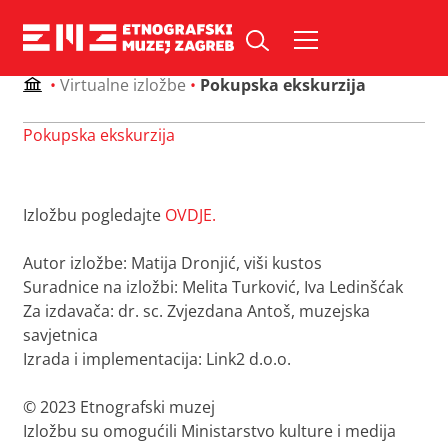
Skip
to
content
•
Virtualne izložbe
•
Pokupska ekskurzija
Pokupska ekskurzija
Izložbu pogledajte
OVDJE.
Autor izložbe: Matija Dronjić, viši kustos
Suradnice na izložbi: Melita Turković, Iva Ledinšćak
Za izdavača: dr. sc. Zvjezdana Antoš, muzejska
savjetnica
Izrada i implementacija: Link2 d.o.o.
© 2023 Etnografski muzej
Izložbu su omogućili Ministarstvo kulture i medija