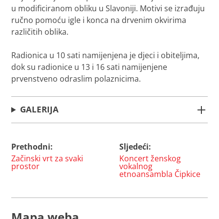
u modificiranom obliku u Slavoniji. Motivi se izrađuju
ručno pomoću igle i konca na drvenim okvirima
različitih oblika.
Radionica u 10 sati namijenjena je djeci i obiteljima,
dok su radionice u 13 i 16 sati namijenjene
prvenstveno odraslim polaznicima.
GALERIJA
Prethodni:
Sljedeći:
Navigacija
Začinski vrt za svaki
Koncert ženskog
objava
prostor
vokalnog
etnoansambla Čipkice
Mapa weba