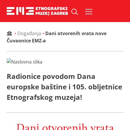
Skip
to
Pretraži web mjesto:
content
•
Događanja
•
Dani otvorenih vrata nove
Čuvaonice EMZ-a
Radionice povodom Dana
europske baštine i 105. obljetnice
Etnografskog muzeja!
Dani otvorenih vrata