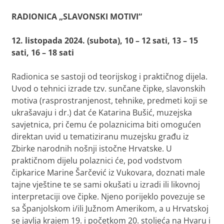
RADIONICA „SLAVONSKI MOTIVI“
12. listopada 2024. (subota), 10 – 12 sati, 13 – 15
sati, 16 – 18 sati
Radionica se sastoji od teorijskog i praktičnog dijela.
Uvod o tehnici izrade tzv. sunčane čipke, slavonskih
motiva
(rasprostranjenost, tehnike, predmeti koji se
ukrašavaju i dr.) dat će Katarina Bušić, muzejska
savjetnica, pri čemu će polaznicima biti omogućen
direktan uvid u tematiziranu muzejsku građu iz
Zbirke narodnih nošnji istočne Hrvatske. U
praktičnom dijelu polaznici će, pod vodstvom
čipkarice Marine Šarčević iz Vukovara, doznati male
tajne vještine te se sami okušati u izradi ili likovnoj
interpretaciji ove čipke. Njeno porijeklo povezuje se
sa Španjolskom i/ili Južnom Amerikom, a u Hrvatskoj
se javlja krajem 19. i početkom 20. stoljeća na Hvaru i