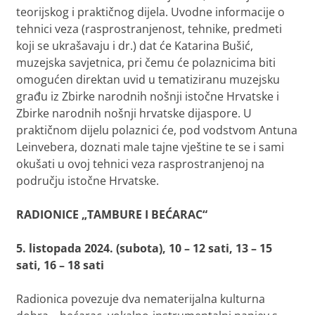
teorijskog i praktičnog dijela. Uvodne informacije o
tehnici veza (rasprostranjenost, tehnike, predmeti
koji se ukrašavaju i dr.) dat će Katarina Bušić,
muzejska savjetnica, pri čemu će polaznicima biti
omogućen direktan uvid u tematiziranu muzejsku
građu iz Zbirke narodnih nošnji istočne Hrvatske i
Zbirke narodnih nošnji hrvatske dijaspore. U
praktičnom dijelu polaznici će, pod vodstvom Antuna
Leinvebera, doznati male tajne vještine te se i sami
okušati u ovoj tehnici veza rasprostranjenoj na
području istočne Hrvatske.
RADIONICE „TAMBURE I BEĆARAC“
5. listopada 2024. (subota), 10 – 12 sati, 13 – 15
sati, 16 – 18 sati
Radionica povezuje dva nematerijalna kulturna