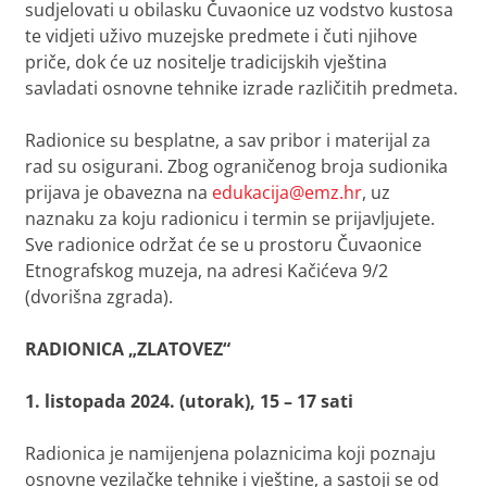
sudjelovati u obilasku Čuvaonice uz vodstvo kustosa
te vidjeti uživo muzejske predmete i čuti njihove
priče, dok će uz nositelje tradicijskih vještina
savladati osnovne tehnike izrade različitih predmeta.
Radionice su besplatne, a sav pribor i materijal za
rad su osigurani. Zbog ograničenog broja sudionika
prijava je obavezna na
edukacija@emz.hr
, uz
naznaku za koju radionicu i termin se prijavljujete.
Sve radionice održat će se u prostoru Čuvaonice
Etnografskog muzeja, na adresi Kačićeva 9/2
(dvorišna zgrada).
RADIONICA „ZLATOVEZ“
1. listopada 2024. (utorak), 15 – 17 sati
Radionica je namijenjena polaznicima koji poznaju
osnovne vezilačke tehnike i vještine, a sastoji se od