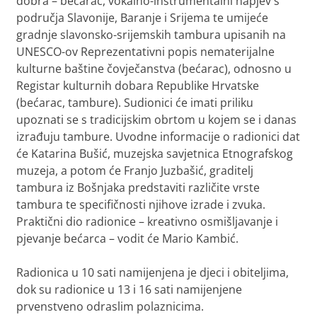
dobra – bećarac, vokalno-instrumentalni napjev s
područja Slavonije, Baranje i Srijema te umijeće
gradnje slavonsko-srijemskih tambura upisanih na
UNESCO-ov Reprezentativni popis nematerijalne
kulturne baštine čovječanstva (bećarac), odnosno u
Registar kulturnih dobara Republike Hrvatske
(bećarac, tambure). Sudionici će imati priliku
upoznati se s tradicijskim obrtom u kojem se i danas
izrađuju tambure. Uvodne informacije o radionici dat
će Katarina Bušić, muzejska savjetnica Etnografskog
muzeja, a potom će Franjo Juzbašić, graditelj
tambura iz Bošnjaka predstaviti različite vrste
tambura te specifičnosti njihove izrade i zvuka.
Praktični dio radionice – kreativno osmišljavanje i
pjevanje bećarca – vodit će Mario Kambić.
Radionica u 10 sati namijenjena je djeci i obiteljima,
dok su radionice u 13 i 16 sati namijenjene
prvenstveno odraslim polaznicima.