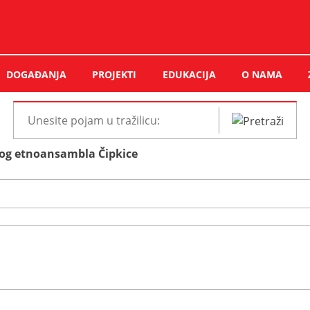
DOGAĐANJA
PROJEKTI
EDUKACIJA
O NAMA
Pretraži
web
og etnoansambla Čipkice
mjesto: