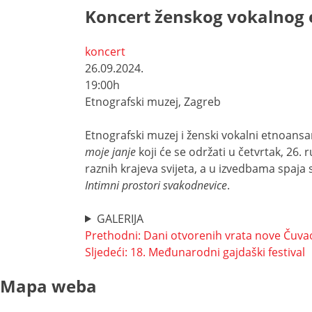
Koncert ženskog vokalnog 
koncert
26.09.2024.
19:00h
Etnografski muzej, Zagreb
Etnografski muzej i ženski vokalni etnoansa
moje janje
koji će se održati u četvrtak, 26.
raznih krajeva svijeta, a u izvedbama spaj
Intimni prostori svakodnevice
.
GALERIJA
Navigacija
Prethodni:
Dani otvorenih vrata nove Čuva
Sljedeći:
18. Međunarodni gajdaški festival
objava
Mapa weba