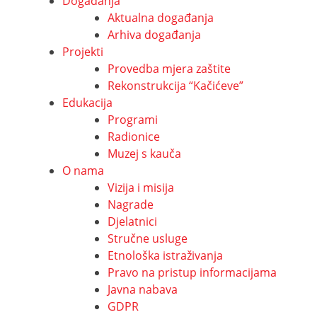
Događanja
Aktualna događanja
Arhiva događanja
Projekti
Provedba mjera zaštite
Rekonstrukcija “Kačićeve”
Edukacija
Programi
Radionice
Muzej s kauča
O nama
Vizija i misija
Nagrade
Djelatnici
Stručne usluge
Etnološka istraživanja
Pravo na pristup informacijama
Javna nabava
GDPR