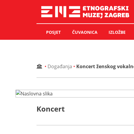
Skip
to
content
POSJET
ČUVAONICA
IZLOŽBE
•
Događanja
•
Koncert ženskog vokaln
Koncert