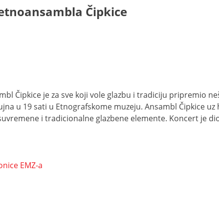
etnoansambla Čipkice
mbl Čipkice je za sve koji vole glazbu i tradiciju pripremio 
 rujna u 19 sati u Etnografskome muzeju. Ansambl Čipkice uz 
a suvremene i tradicionalne glazbene elemente. Koncert je 
onice EMZ-a