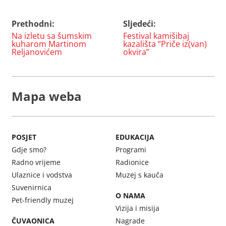
Prethodni:
Sljedeći:
Navigacija
Na izletu sa šumskim
Festival kamišibaj
objava
kuharom Martinom
kazališta “Priče iz(van)
Reljanovićem
okvira”
Mapa weba
POSJET
EDUKACIJA
Gdje smo?
Programi
Radno vrijeme
Radionice
Ulaznice i vodstva
Muzej s kauča
Suvenirnica
O NAMA
Pet-friendly muzej
Vizija i misija
ČUVAONICA
Nagrade