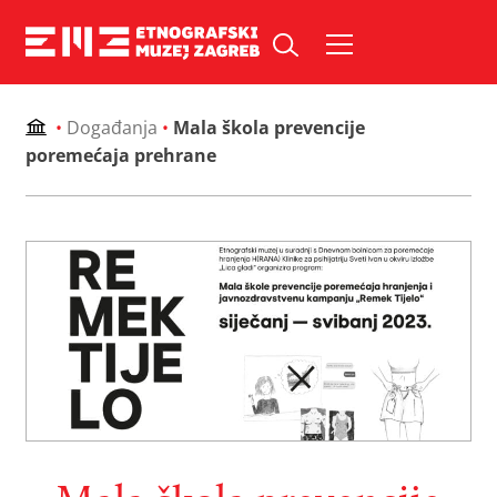
Skip
to
Pretraži web mjesto:
content
•
Događanja
•
Mala škola prevencije
poremećaja prehrane