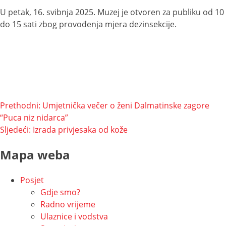
U petak, 16. svibnja 2025. Muzej je otvoren za publiku od 10
do 15 sati zbog provođenja mjera dezinsekcije.
Navigacija
Prethodni:
Umjetnička večer o ženi Dalmatinske zagore
“Puca niz nidarca”
objava
Sljedeći:
Izrada privjesaka od kože
Mapa weba
Posjet
Gdje smo?
Radno vrijeme
Ulaznice i vodstva