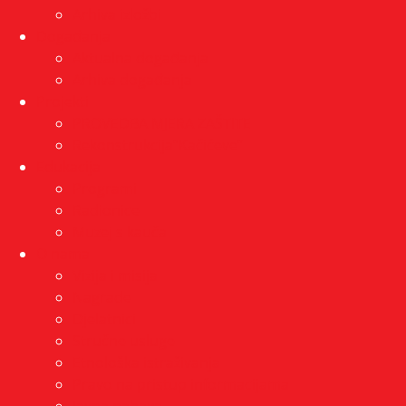
Arhiva izložbi
Događanja
Aktualna događanja
Arhiva događanja
Projekti
PROVEDBA MJERA ZAŠTITE
Rekonstrukcija”Kačićeve”
Edukacija
Programi
Radionice
Muzej s kauča
O nama
Vizija i misija
Nagrade
Djelatnici
Stručne usluge
Etnološka istraživanja
Pravo na pristup informacijama