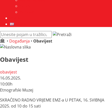
Javna nabava
GDPR
Kontakt
Zbirke
English
Pretraži
web
•
Događanja
•
Obavijest
mjesto:
Obavijest
obavijest
16.05.2025.
10:00h
Etnografski Muzej
SKRAĆENO RADNO VRIJEME EMZ-a U PETAK, 16. SVIBNJA
2025. od 10 do 15 sati