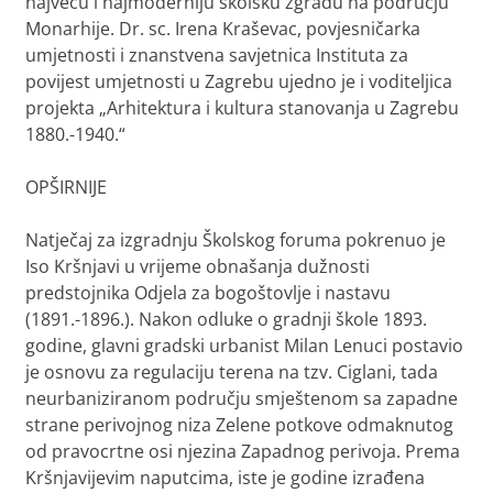
najveću i najmoderniju školsku zgradu na području
Monarhije. Dr. sc. Irena Kraševac, povjesničarka
umjetnosti i znanstvena savjetnica Instituta za
povijest umjetnosti u Zagrebu ujedno je i voditeljica
projekta „Arhitektura i kultura stanovanja u Zagrebu
1880.-1940.“
OPŠIRNIJE
Natječaj za izgradnju Školskog foruma pokrenuo je
Iso Kršnjavi u vrijeme obnašanja dužnosti
predstojnika Odjela za bogoštovlje i nastavu
(1891.-1896.). Nakon odluke o gradnji škole 1893.
godine, glavni gradski urbanist Milan Lenuci postavio
je osnovu za regulaciju terena na tzv.
Ciglani
, tada
neurbaniziranom području smještenom sa zapadne
strane perivojnog niza Zelene potkove odmaknutog
od pravocrtne osi njezina Zapadnog perivoja. Prema
Kršnjavijevim naputcima, iste je godine izrađena