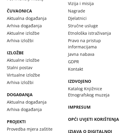
Vizija i misija
ČUVAONICA
Nagrade
Aktualna događanja
Djelatnici
Arhiva događanja
Stručne usluge
Aktualne izložbe
Etnološka istraživanja
Arhiva izložbi
Pravo na pristup
informacijama
IZLOŽBE
Javna nabava
Aktualne izložbe
GDPR
Stalni postav
Kontakt
Virtualne izložbe
IZDVOJENO
Arhiva izložbi
Katalog Knjižnice
DOGAĐANJA
Etnografskog muzeja
Aktualna događanja
IMPRESUM
Arhiva događanja
OPĆI UVJETI KORIŠTENJA
PROJEKTI
Provedba mjera zaštite
IZJAVA O DIGITALNOJ