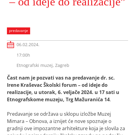
– od ideje do realizacije”
predavanje
06.02.2024.
17:00h
Etnografski muzej, Zagreb
Čast nam je
pozvati vas na predavanje dr. sc.
Irene Kraševac
Školski forum – od ideje do
realizacije
, u utorak, 6. veljače 2024. u 17 sati u
Etnografskome muzeju, Trg Mažuranića 14
.
Predavanje se održava u sklopu izložbe
Muzej
Mimara – Obnova
, a iznijet će nove spoznaje o
gradnji ove impozantne arhitekture koja je slovila za