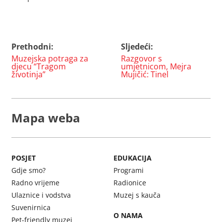
Prethodni:
Sljedeći:
Navigacija
Muzejska potraga za
Razgovor s
objava
djecu “Tragom
umjetnicom, Mejra
životinja”
Mujičić: Tinel
Mapa weba
POSJET
EDUKACIJA
Gdje smo?
Programi
Radno vrijeme
Radionice
Ulaznice i vodstva
Muzej s kauča
Suvenirnica
O NAMA
Pet-friendly muzej