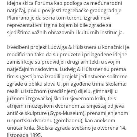
idejna skica Foruma kao podloga za međunarodni
natječaj, prvi u povijesti zagrebačke gradogradnje.
Planirano je da se na tom terenu izgradi novi
reprezentativni trg na kojem bi bile zgrade sa
sjedištima važnih obrazovnih i kulturnih institucija.
Izvedbeni projekt Ludwiga & Hülssnera u konačnici je
modificiran tako da su preuzete i prilagođene idejne
zamisli koje su predvidjeli drugi arhitekti u svojim
natječajnim radovima. Ludwig & Hülssner su prema
tim sugestijama izradili projekt jedinstvene soliterne
zgrade u obliku slova U, prilagođene trima školama:
realki u istočnom (središnjem) dijelu, gimnaziji u
južnom i trgovačkoj školi u sjevernom krilu, te s
atrijem i muzejskom dvoranom za smještaj odljeva
antičke skulpture (
Gyps-Museum
), prenamijenjenom
u sportsku dvoranu (
gombaonu
), kao aneksom
unutar krila. Školska zgrada svečano je otvorena 14.
listopada 1895.