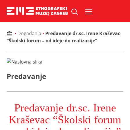
Skip
to
Pretraži web mjesto:
content
•
Događanja
•
Predavanje dr.sc. Irene Kraševac
“Školski forum – od ideje do realizacije”
Predavanje
Predavanje dr.sc. Irene
Kraševac “Školski forum