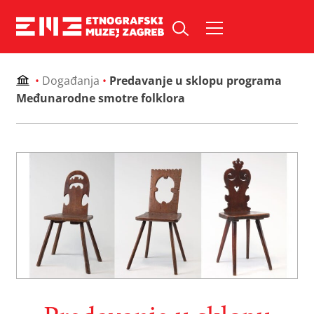
Skip
to
Pretraži web mjesto:
content
•
Događanja
•
Predavanje u sklopu programa
Međunarodne smotre folklora