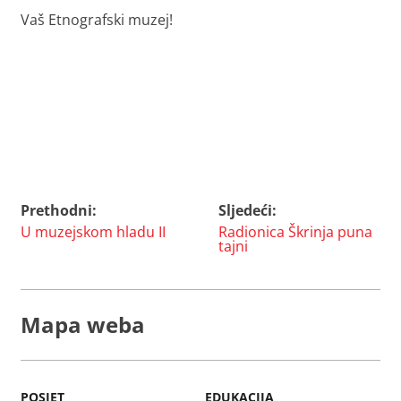
Vaš Etnografski muzej!
Prethodni:
Sljedeći:
Navigacija
U muzejskom hladu II
Radionica Škrinja puna
objava
tajni
Mapa weba
POSJET
EDUKACIJA