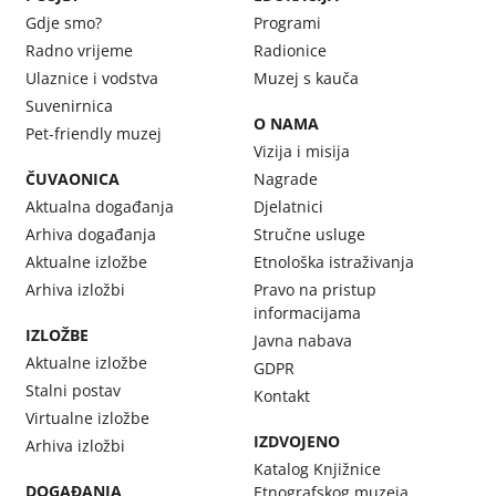
Gdje smo?
Programi
Radno vrijeme
Radionice
Ulaznice i vodstva
Muzej s kauča
Suvenirnica
O NAMA
Pet-friendly muzej
Vizija i misija
ČUVAONICA
Nagrade
Aktualna događanja
Djelatnici
Arhiva događanja
Stručne usluge
Aktualne izložbe
Etnološka istraživanja
Arhiva izložbi
Pravo na pristup
informacijama
IZLOŽBE
Javna nabava
Aktualne izložbe
GDPR
Stalni postav
Kontakt
Virtualne izložbe
IZDVOJENO
Arhiva izložbi
Katalog Knjižnice
DOGAĐANJA
Etnografskog muzeja