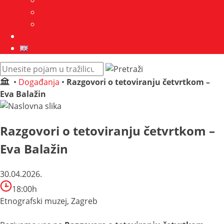
Javna nabava
GDPR
Kontakt
Zbirke
English
Pretraži
web
•
Događanja
•
Razgovori o tetoviranju četvrtkom –
mjesto:
Eva Balažin
Razgovori o tetoviranju četvrtkom –
Eva Balažin
30.04.2026.
18:00h
Etnografski muzej, Zagreb