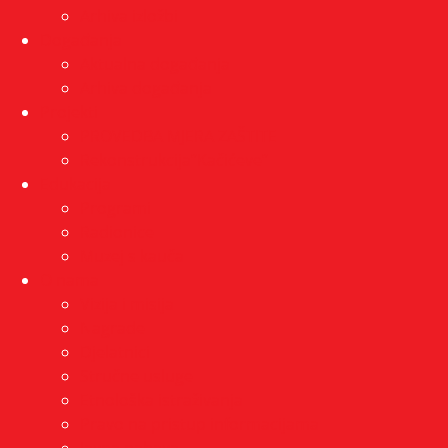
Arhiva izložbi
Događanja
Aktualna događanja
Arhiva događanja
Projekti
PROVEDBA MJERA ZAŠTITE
Rekonstrukcija”Kačićeve”
Edukacija
Programi
Radionice
Muzej s kauča
O nama
Vizija i misija
Nagrade
Djelatnici
Stručne usluge
Etnološka istraživanja
Pravo na pristup informacijama