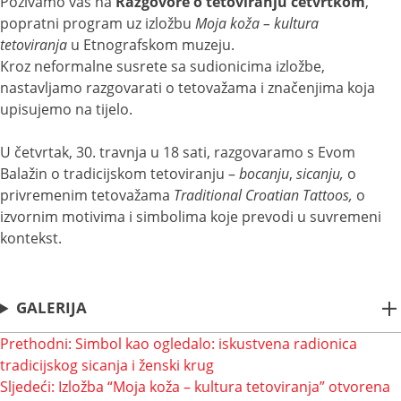
Pozivamo vas na
Razgovore o tetoviranju četvrtkom
,
popratni program uz izložbu
Moja koža – kultura
tetoviranja
u Etnografskom muzeju.
Kroz neformalne susrete sa sudionicima izložbe,
nastavljamo razgovarati o tetovažama i značenjima koja
upisujemo na tijelo.
U četvrtak, 30. travnja u 18 sati, razgovaramo s Evom
Balažin o tradicijskom tetoviranju –
bocanju
,
sicanju,
o
privremenim tetovažama
Traditional Croatian Tattoos,
o
izvornim motivima i simbolima koje prevodi u suvremeni
kontekst.
GALERIJA
Navigacija
Prethodni:
Simbol kao ogledalo: iskustvena radionica
tradicijskog sicanja i ženski krug
objava
Sljedeći:
Izložba “Moja koža – kultura tetoviranja” otvorena