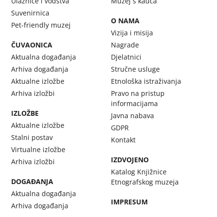
Ulaznice i vodstva
Muzej s kauča
Suvenirnica
O NAMA
Pet-friendly muzej
Vizija i misija
ČUVAONICA
Nagrade
Aktualna događanja
Djelatnici
Arhiva događanja
Stručne usluge
Aktualne izložbe
Etnološka istraživanja
Arhiva izložbi
Pravo na pristup
informacijama
IZLOŽBE
Javna nabava
Aktualne izložbe
GDPR
Stalni postav
Kontakt
Virtualne izložbe
IZDVOJENO
Arhiva izložbi
Katalog Knjižnice
DOGAĐANJA
Etnografskog muzeja
Aktualna događanja
IMPRESUM
Arhiva događanja