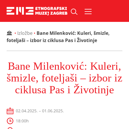
Skip
to
Pretraži web mjesto:
content
•
Izložbe
•
Bane Milenković: Kuleri, šmizle,
foteljaši – izbor iz ciklusa Pas i Životinje
Bane Milenković: Kuleri,
šmizle, foteljaši – izbor iz
ciklusa Pas i Životinje
02.04.2025. – 01.06.2025.
18:00h