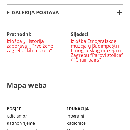
GALERIJA POSTAVA
Prethodni:
Sljedeći:
Navigacija
Izložba „Historija
Izložba Etnografskog
objava
zaborava – Prve žene
muzeja u Budimpešti i
zagrebačkih muzeja“
Etnografskog muzeja u
Zagrebu “Parovi stolica”
/ “Chair pairs”
Mapa weba
POSJET
EDUKACIJA
Gdje smo?
Programi
Radno vrijeme
Radionice