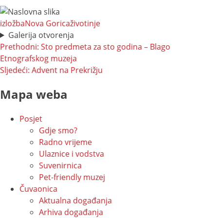
izložba
Nova Gorica
životinje
Galerija otvorenja
Navigacija
Prethodni:
Sto predmeta za sto godina – Blago
Etnografskog muzeja
objava
Sljedeći:
Advent na Prekrižju
Mapa weba
Posjet
Gdje smo?
Radno vrijeme
Ulaznice i vodstva
Suvenirnica
Pet-friendly muzej
Čuvaonica
Aktualna događanja
Arhiva događanja