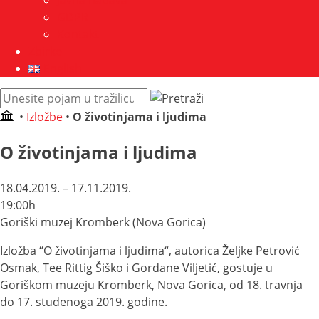
Javna nabava
GDPR
Kontakt
Zbirke
English
Pretraži
web
•
Izložbe
•
O životinjama i ljudima
mjesto:
O životinjama i ljudima
18.04.2019. – 17.11.2019.
19:00h
Goriški muzej Kromberk (Nova Gorica)
Izložba “O životinjama i ljudima“, autorica Željke Petrović
Osmak, Tee Rittig Šiško i Gordane Viljetić, gostuje u
Goriškom muzeju Kromberk, Nova Gorica, od 18. travnja
do 17. studenoga 2019. godine.