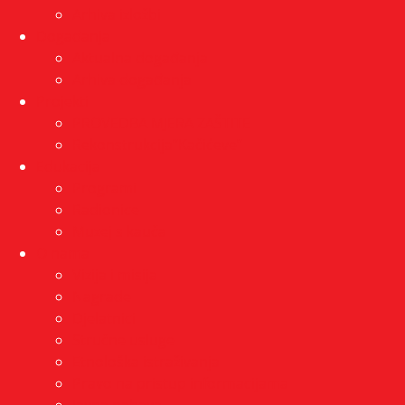
Arhiva izložbi
Događanja
Aktualna događanja
Arhiva događanja
Projekti
PROVEDBA MJERA ZAŠTITE
Rekonstrukcija”Kačićeve”
Edukacija
Programi
Radionice
Muzej s kauča
O nama
Vizija i misija
Nagrade
Djelatnici
Stručne usluge
Etnološka istraživanja
Pravo na pristup informacijama