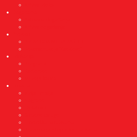
Arhiva izložbi
Događanja
Aktualna događanja
Arhiva događanja
Projekti
PROVEDBA MJERA ZAŠTITE
Rekonstrukcija”Kačićeve”
Edukacija
Programi
Radionice
Muzej s kauča
O nama
Vizija i misija
Nagrade
Djelatnici
Stručne usluge
Etnološka istraživanja
Pravo na pristup informacijama