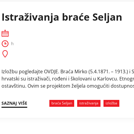
Istraživanja braće Seljan
h
Izložbu pogledajte OVDJE. Braća Mirko (5.4.1871. – 1913.) i S
hrvatski su istraživači, rođeni i školovani u Karlovcu. Etno
ostavštinu. Ovim se projektom željela omogućiti dostupnos
Etnografskog muzeja, ali i drugih hrvatskih institucija. Cilj
sada dostupne materijale […] …
SAZNAJ VIŠE
braća Seljan
istraživanja
izložba