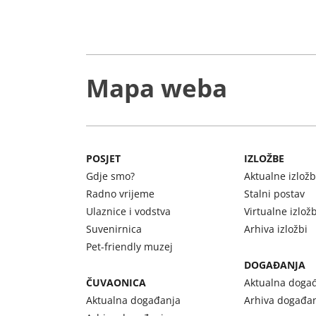
Mapa weba
POSJET
IZLOŽBE
Gdje smo?
Aktualne izlož
Radno vrijeme
Stalni postav
Ulaznice i vodstva
Virtualne izlož
Suvenirnica
Arhiva izložbi
Pet-friendly muzej
DOGAĐANJA
ČUVAONICA
Aktualna doga
Aktualna događanja
Arhiva događa