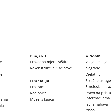
PROJEKTI
O NAMA
be
Provedba mjera zaštite
Vizija i misija
Rekonstrukcija “Kačićeve”
Nagrade
be
Djelatnici
Stručne usluge
EDUKACIJA
Etnološka istra
Programi
Pravo na prist
Radionice
informacijama
đanja
Muzej s kauča
Javna nabava
nja
GDPR