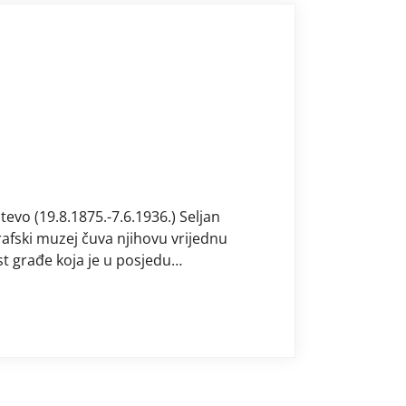
tevo (19.8.1875.-7.6.1936.) Seljan
grafski muzej čuva njihovu vrijednu
t građe koja je u posjedu
 je na jednome mjestu okupiti sve za