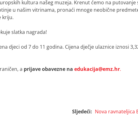
europskih kultura našeg muzeja. Krenut ćemo na putovanje sv
votinje u našim vitrinama, pronaći mnoge neobične predmete i
 kriju.
kuje slatka nagrada!
na djeci od 7 do 11 godina. Cijena dječje ulaznice iznosi 3,32
graničen, a
prijave obavezne na
edukacija@emz.hr
.
Sljedeći:
Nova ravnateljica 