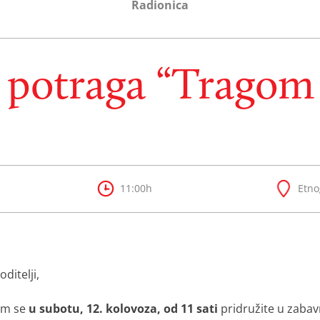
Radionica
potraga “Tragom 
11:00h
Etno
ditelji,
am se
u subotu, 12. kolovoza, od 11 sati
pridružite u zabav