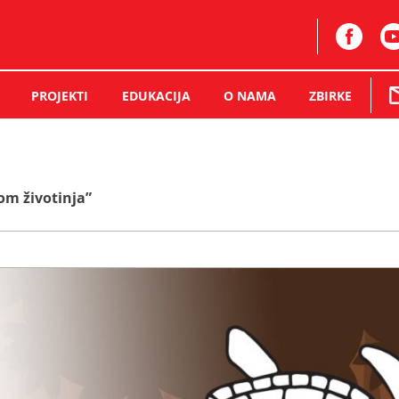
PROJEKTI
EDUKACIJA
O NAMA
ZBIRKE
om životinja”