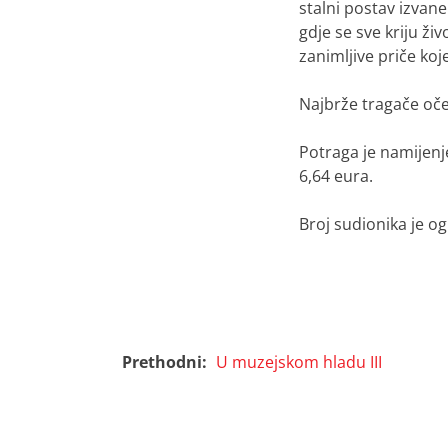
stalni postav izvan
gdje se sve kriju ži
zanimljive priče koje
Najbrže tragače oče
Potraga je namijenje
6,64 eura.
Broj sudionika je o
Prethodni:
U muzejskom hladu III
Navigacija
objava