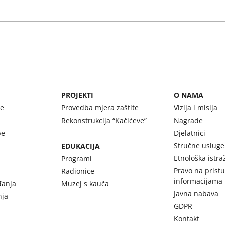
PROJEKTI
O NAMA
be
Provedba mjera zaštite
Vizija i misija
Rekonstrukcija “Kačićeve”
Nagrade
be
Djelatnici
Stručne usluge
EDUKACIJA
Etnološka istra
Programi
Pravo na prist
Radionice
informacijama
đanja
Muzej s kauča
Javna nabava
nja
GDPR
Kontakt