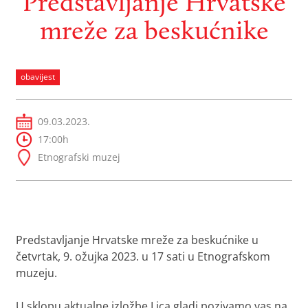
Predstavljanje Hrvatske
mreže za beskućnike
obavijest
09.03.2023.
17:00h
Etnografski muzej
Predstavljanje Hrvatske mreže za beskućnike u
četvrtak, 9. ožujka 2023. u 17 sati u Etnografskom
muzeju.
U sklopu aktualne izložbe
Lica glad
i pozivamo vas na