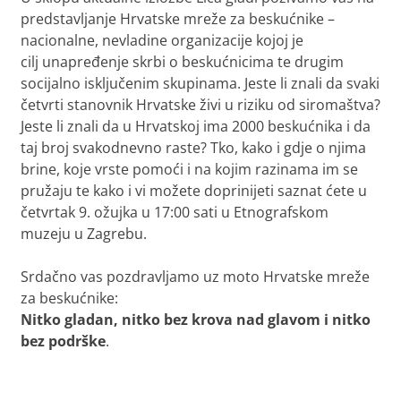
predstavljanje Hrvatske mreže za beskućnike –
nacionalne, nevladine organizacije kojoj je
cilj unapređenje skrbi o beskućnicima te drugim
socijalno isključenim skupinama. Jeste li znali da svaki
četvrti stanovnik Hrvatske živi u riziku od siromaštva?
Jeste li znali da u Hrvatskoj ima 2000 beskućnika i da
taj broj svakodnevno raste? Tko, kako i gdje o njima
brine, koje vrste pomoći i na kojim razinama im se
pružaju te kako i vi možete doprinijeti saznat ćete u
četvrtak 9. ožujka u 17:00 sati u Etnografskom
muzeju u Zagrebu.
Srdačno vas pozdravljamo uz moto Hrvatske mreže
za beskućnike:
Nitko gladan, nitko bez krova nad glavom i nitko
bez podrške
.