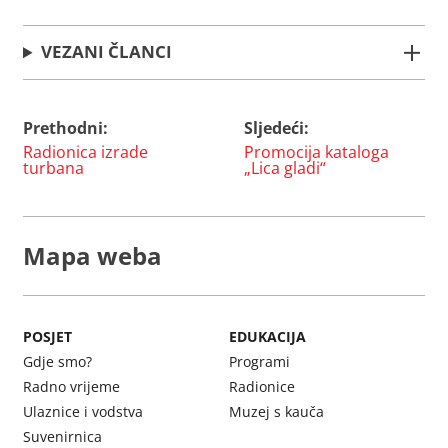
VEZANI ČLANCI
Prethodni:
Sljedeći:
Navigacija
Radionica izrade
Promocija kataloga
objava
turbana
„Lica gladi“
Mapa weba
POSJET
EDUKACIJA
Gdje smo?
Programi
Radno vrijeme
Radionice
Ulaznice i vodstva
Muzej s kauča
Suvenirnica