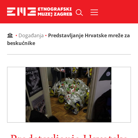
Skip
to
Pretraži web mjesto:
content
•
Događanja
•
Predstavljanje Hrvatske mreže za
beskućnike