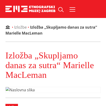
Skip
to
Pretraži web mjesto:
content
•
Izložbe
•
Izložba „Skupljamo danas za sutra“
Marielle MacLeman
Izložba „Skupljamo
danas za sutra“ Marielle
MacLeman