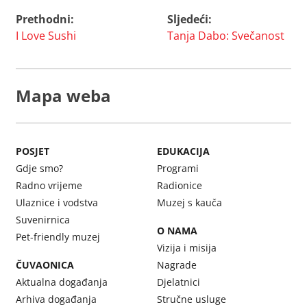
Prethodni:
Sljedeći:
Navigacija
I Love Sushi
Tanja Dabo: Svečanost
objava
Mapa weba
POSJET
EDUKACIJA
Gdje smo?
Programi
Radno vrijeme
Radionice
Ulaznice i vodstva
Muzej s kauča
Suvenirnica
O NAMA
Pet-friendly muzej
Vizija i misija
ČUVAONICA
Nagrade
Aktualna događanja
Djelatnici
Arhiva događanja
Stručne usluge