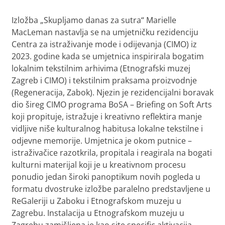
Izložba „Skupljamo danas za sutra“ Marielle
MacLeman nastavlja se na umjetničku rezidenciju
Centra za istraživanje mode i odijevanja (CIMO) iz
2023. godine kada se umjetnica inspirirala bogatim
lokalnim tekstilnim arhivima (Etnografski muzej
Zagreb i CIMO) i tekstilnim praksama proizvodnje
(Regeneracija, Zabok). Njezin je rezidencijalni boravak
dio šireg CIMO programa BoSA – Briefing on Soft Arts
koji propituje, istražuje i kreativno reflektira manje
vidljive niše kulturalnog habitusa lokalne tekstilne i
odjevne memorije. Umjetnica je okom putnice –
istraživačice razotkrila, propitala i reagirala na bogati
kulturni materijal koji je u kreativnom procesu
ponudio jedan široki panoptikum novih pogleda u
formatu dvostruke izložbe paralelno predstavljene u
ReGaleriji u Zaboku i Etnografskom muzeju u
Zagrebu. Instalacija u Etnografskom muzeju u
Zagrebu zamišljena je kao site specific aktivacija