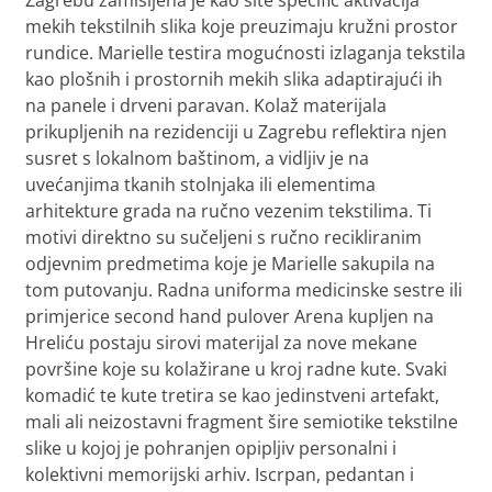
mekih tekstilnih slika koje preuzimaju kružni prostor
rundice. Marielle testira mogućnosti izlaganja tekstila
kao plošnih i prostornih mekih slika adaptirajući ih
na panele i drveni paravan. Kolaž materijala
prikupljenih na rezidenciji u Zagrebu reflektira njen
susret s lokalnom baštinom, a vidljiv je na
uvećanjima tkanih stolnjaka ili elementima
arhitekture grada na ručno vezenim tekstilima. Ti
motivi direktno su sučeljeni s ručno recikliranim
odjevnim predmetima koje je Marielle sakupila na
tom putovanju. Radna uniforma medicinske sestre ili
primjerice second hand pulover Arena kupljen na
Hreliću postaju sirovi materijal za nove mekane
površine koje su kolažirane u kroj radne kute. Svaki
komadić te kute tretira se kao jedinstveni artefakt,
mali ali neizostavni fragment šire semiotike tekstilne
slike u kojoj je pohranjen opipljiv personalni i
kolektivni memorijski arhiv. Iscrpan, pedantan i