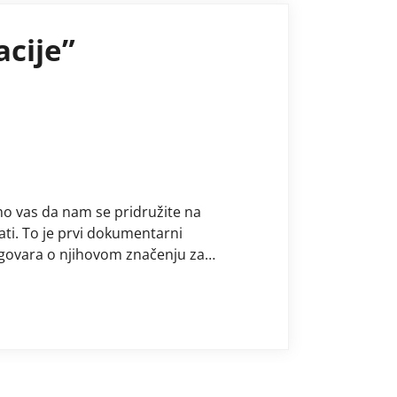
acije”
vamo vas da nam se pridružite na
sati. To je prvi dokumentarni
ogovara o njihovom značenju za
 posebnostima i karakteristikama