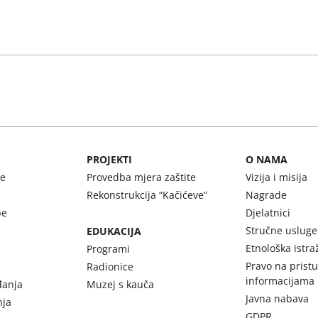
PROJEKTI
O NAMA
be
Provedba mjera zaštite
Vizija i misija
Rekonstrukcija “Kačićeve”
Nagrade
be
Djelatnici
Stručne usluge
EDUKACIJA
Etnološka istra
Programi
Pravo na prist
Radionice
informacijama
đanja
Muzej s kauča
Javna nabava
nja
GDPR