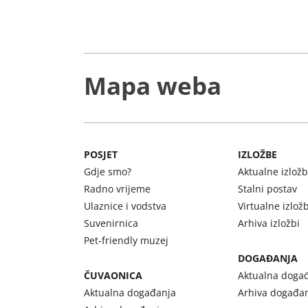
Mapa weba
POSJET
IZLOŽBE
Gdje smo?
Aktualne izlož
Radno vrijeme
Stalni postav
Ulaznice i vodstva
Virtualne izlož
Suvenirnica
Arhiva izložbi
Pet-friendly muzej
DOGAĐANJA
ČUVAONICA
Aktualna doga
Aktualna događanja
Arhiva događa