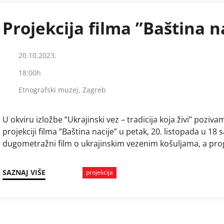
Projekcija filma ”Baština n
20.10.2023.
18:00h
Etnografski muzej, Zagreb
U okviru izložbe ”Ukrajinski vez – tradicija koja živi” pozi
projekciji filma ”Baština nacije” u petak, 20. listopada u 18 
dugometražni film o ukrajinskim vezenim košuljama, a pr
očuvanje identiteta ukrajinskog naroda. Film pripovijeda o
veza u različitim […] …
SAZNAJ VIŠE
projekcija