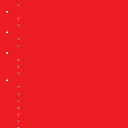
Arhiva izložbi
Događanja
Aktualna događanja
Arhiva događanja
Projekti
PROVEDBA MJERA ZAŠTITE
Rekonstrukcija”Kačićeve”
Edukacija
Programi
Radionice
Muzej s kauča
O nama
Vizija i misija
Nagrade
Djelatnici
Stručne usluge
Etnološka istraživanja
Pravo na pristup informacijama