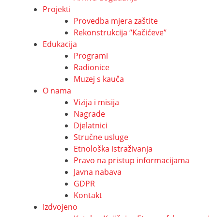
Projekti
Provedba mjera zaštite
Rekonstrukcija “Kačićeve”
Edukacija
Programi
Radionice
Muzej s kauča
O nama
Vizija i misija
Nagrade
Djelatnici
Stručne usluge
Etnološka istraživanja
Pravo na pristup informacijama
Javna nabava
GDPR
Kontakt
Izdvojeno