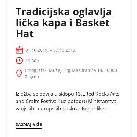
Tradicijska oglavlja
lička kapa i Basket
Hat
01.10.2019. – 07.10.2019.
19:30h
Etnografski Muzej, Trg Mažuranića 14, 10000
Zagreb
Izložba se odvija u sklopu 13. „Red Rocks Arts
and Crafts Festival“ uz potporu Ministarstva
vanjskih i europskih poslova Republike
Hrvatske.Tema ovogodišnjeg 13. Festivala su
tradicionalna pokrivala za glavu, …
SAZNAJ VIŠE