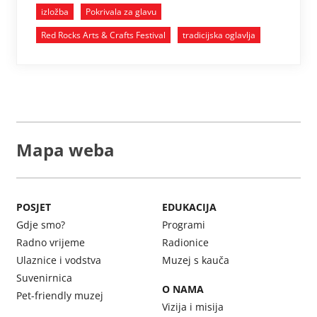
izložba
Pokrivala za glavu
Red Rocks Arts & Crafts Festival
tradicijska oglavlja
Mapa weba
POSJET
EDUKACIJA
Gdje smo?
Programi
Radno vrijeme
Radionice
Ulaznice i vodstva
Muzej s kauča
Suvenirnica
O NAMA
Pet-friendly muzej
Vizija i misija