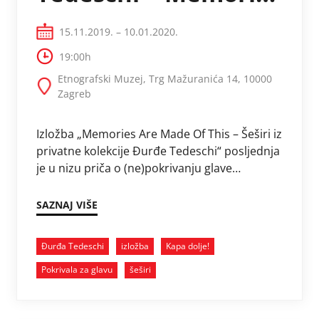
Are Made Of This
15.11.2019. – 10.01.2020.
19:00h
Etnografski Muzej, Trg Mažuranića 14, 10000
Zagreb
Izložba „Memories Are Made Of This – Šeširi iz
privatne kolekcije Đurđe Tedeschi“ posljednja
je u nizu priča o (ne)pokrivanju glave
studijskoga projekta Kapa dolje! povodom
100-te …
SAZNAJ VIŠE
Đurđa Tedeschi
izložba
Kapa dolje!
Pokrivala za glavu
šeširi