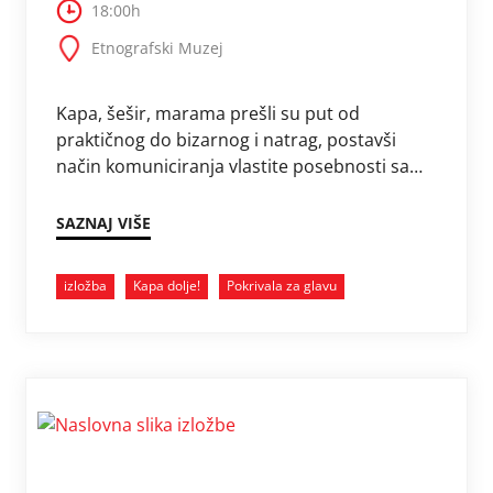
18:00h
Etnografski Muzej
Kapa, šešir, marama prešli su put od
praktičnog do bizarnog i natrag, postavši
način komuniciranja vlastite posebnosti sa
svijetom, ali i portal u drugu dimenziju.
Dođite u Etnografski muzej i obiđite svijet
SAZNAJ VIŠE
kroz izložbu „Kapa dolje!“ Priča o
(ne)pokrivanju glave. Izložba kroz interaktivnu
izložba
Kapa dolje!
Pokrivala za glavu
šetnju pripovijeda o duhu vremena,
vlastitome mjestu u njemu i doživljaju koji
nosimo pod pokrivalima za glavu. …