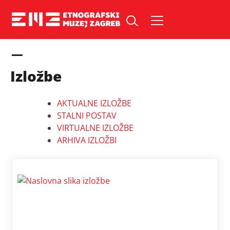
Skip
to
Pretraži web mjesto:
content
Izložbe
AKTUALNE IZLOŽBE
STALNI POSTAV
VIRTUALNE IZLOŽBE
ARHIVA IZLOŽBI