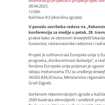
diseminacija projekta
EU projekt
projekt ob
28.04.2023.
12:00h
Kačićeva 9/2 (dvorišna zgrada)
U povodu završetka radova na „Rekonstruk
konferencija za medije u petak, 28. travn
prakse kako se obnovom
brownfield
lokacij
čuvaonice, restauratorske radionice i radn
Projekt je sufinancirala Europska unija iz 
programa „Konkurentnost ikohezija“, a rea
fondova Europske unije potpisan je ugovor o
sklopu mehanizama ITU za uređenje
brownf
34.602.834,20 kuna, Ministarstvo regionalnog
Grad Zagreb.
Izvršenom rekonstrukcijom zgrade u Kačiće
2500 kvadrata obnovljenih i uređenih prosto