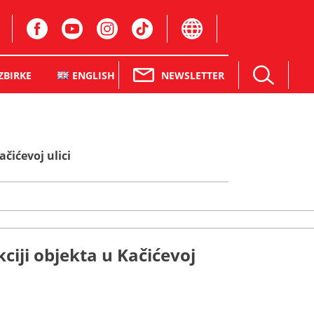
NEWSLETTER
ZBIRKE
ENGLISH
čićevoj ulici
iji objekta u Kačićevoj