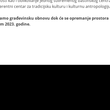
nosti kao i oblikovanje jednog suvremenog baštinskog centra z
ferentni centar za tradicijsku kulturu i kulturnu antropologi
samo građevinsku obnovu dok će se opremanje prostora iz
em 2023. godine.