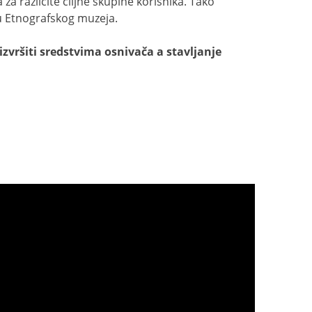
a različite ciljne skupine korisnika. Tako
ju Etnografskog muzeja.
vršiti sredstvima osnivača a stavljanje