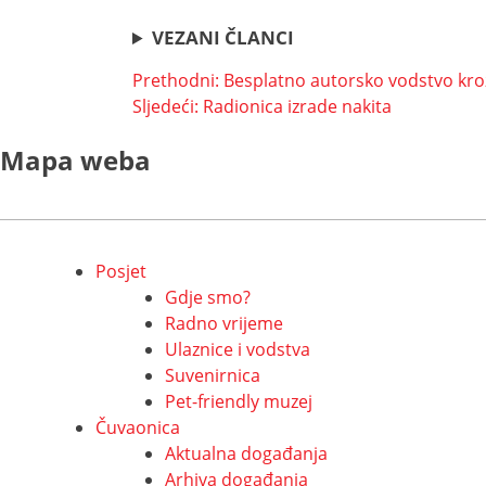
VEZANI ČLANCI
Navigacija
Prethodni:
Besplatno autorsko vodstvo kroz 
Sljedeći:
Radionica izrade nakita
objava
Mapa weba
Posjet
Gdje smo?
Radno vrijeme
Ulaznice i vodstva
Suvenirnica
Pet-friendly muzej
Čuvaonica
Aktualna događanja
Arhiva događanja