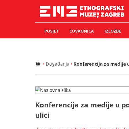
Skip
to
content
POSJET
ČUVAONICA
IZLOŽBE
•
Događanja
•
Konferencija za medije 
Konferencija za medije u p
ulici