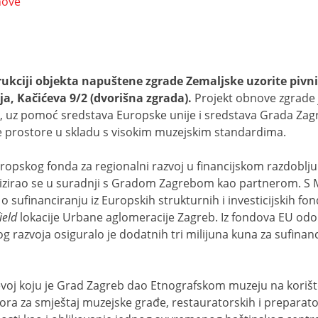
nove
ciji objekta napuštene zgrade Zemaljske uzorite pivnice
ja, Kačićeva 9/2 (dvorišna zgrada).
Projekt obnove zgrade j
e, uz pomoć sredstava Europske unije i sredstava Grada Za
e prostore u skladu s visokim muzejskim standardima.
Europskog fonda za regionalni razvoj u financijskom razdoblj
lizirao se u suradnji s Gradom Zagrebom kao partnerom. S M
 sufinanciranju iz Europskih strukturnih i investicijskih f
ield
lokacije Urbane aglomeracije Zagreb. Iz fondova EU od
 razvoja osiguralo je dodatnih tri milijuna kuna za sufinanci
voj koju je Grad Zagreb dao Etnografskom muzeju na korišt
ra za smještaj muzejske građe, restauratorskih i preparator