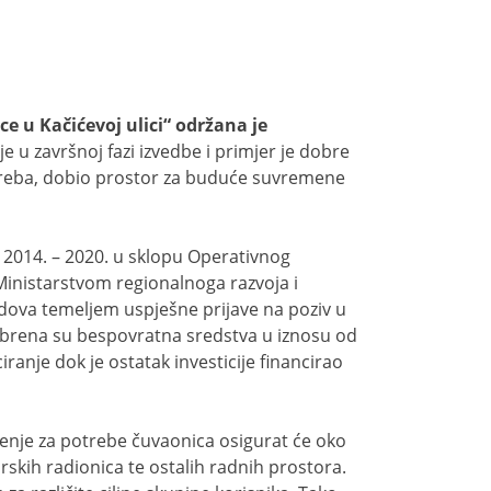
 u Kačićevoj ulici“ održana je
e u završnoj fazi izvedbe i primjer je dobre
greba, dobio prostor za buduće suvremene
u 2014. – 2020. u sklopu Operativnog
inistarstvom regionalnoga razvoja i
ondova temeljem uspješne prijave na poziv u
obrena su bespovratna sredstva u iznosu od
ranje dok je ostatak investicije financirao
enje za potrebe čuvaonica osigurat će oko
skih radionica te ostalih radnih prostora.