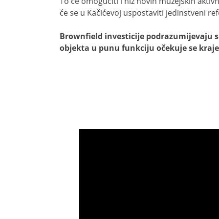
To će omogućiti i niz novih muzejskih aktiv
će se u Kačićevoj uspostaviti jedinstveni re
Brownfield investicije podrazumijevaju 
objekta u punu funkciju očekuje se kraj