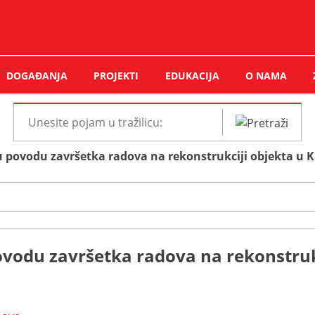
DOGAĐANJA
PROJEKTI
EDUKACIJA
O NAMA
Pretraži
web
u povodu završetka radova na rekonstrukciji objekta u Ka
mjesto:
ovodu završetka radova na rekonstrukc