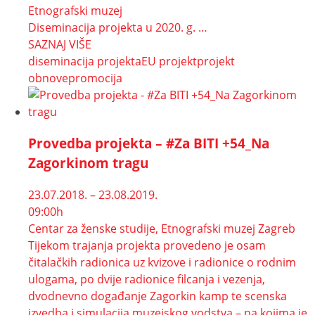
Etnografski muzej
Diseminacija projekta u 2020. g. …
SAZNAJ VIŠE
diseminacija projekta
EU projekt
projekt
obnove
promocija
Provedba projekta – #Za BITI +54_Na
Zagorkinom tragu
23.07.2018. – 23.08.2019.
09:00h
Centar za ženske studije, Etnografski muzej Zagreb
Tijekom trajanja projekta provedeno je osam
čitalačkih radionica uz kvizove i radionice o rodnim
ulogama, po dvije radionice filcanja i vezenja,
dvodnevno događanje Zagorkin kamp te scenska
izvedba i simulacija muzejskog vodstva – na kojima je