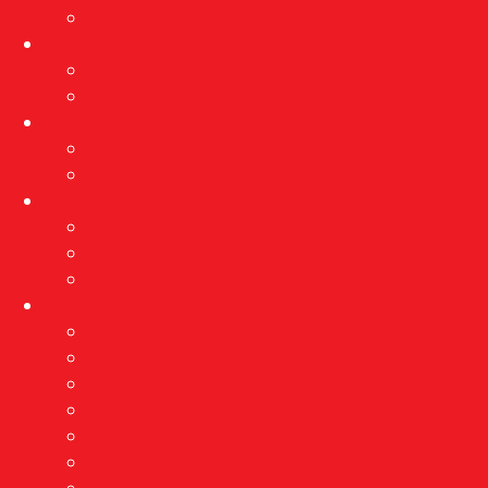
Arhiva izložbi
Događanja
Aktualna događanja
Arhiva događanja
Projekti
PROVEDBA MJERA ZAŠTITE
Rekonstrukcija”Kačićeve”
Edukacija
Programi
Radionice
Muzej s kauča
O nama
Vizija i misija
Nagrade
Djelatnici
Stručne usluge
Etnološka istraživanja
Pravo na pristup informacijama