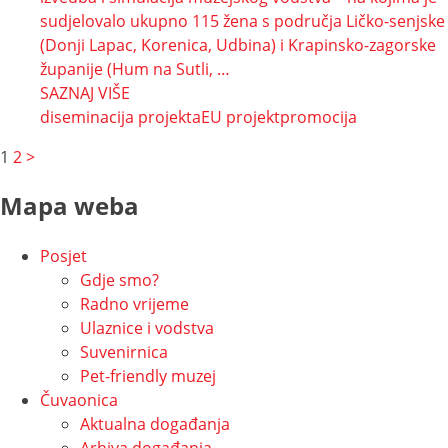
sudjelovalo ukupno 115 žena s područja Ličko-senjske
(Donji Lapac, Korenica, Udbina) i Krapinsko-zagorske
županije (Hum na Sutli, …
SAZNAJ VIŠE
diseminacija projekta
EU projekt
promocija
Navigacija
1
2
>
po
Mapa weba
stranicama
Posjet
Gdje smo?
Radno vrijeme
Ulaznice i vodstva
Suvenirnica
Pet-friendly muzej
Čuvaonica
Aktualna događanja