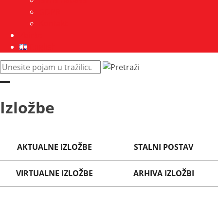
Javna nabava
GDPR
Kontakt
Zbirke
English
Pretraži
web
mjesto:
Izložbe
AKTUALNE IZLOŽBE
STALNI POSTAV
VIRTUALNE IZLOŽBE
ARHIVA IZLOŽBI