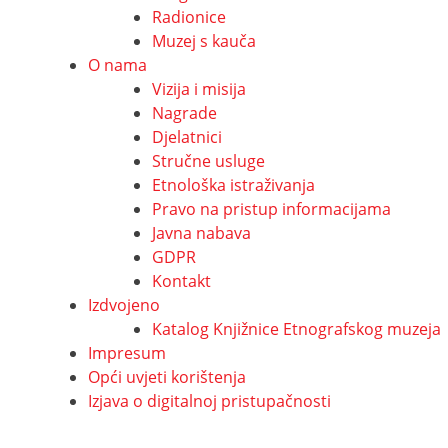
Radionice
Muzej s kauča
O nama
Vizija i misija
Nagrade
Djelatnici
Stručne usluge
Etnološka istraživanja
Pravo na pristup informacijama
Javna nabava
GDPR
Kontakt
Izdvojeno
Katalog Knjižnice Etnografskog muzeja
Impresum
Opći uvjeti korištenja
Izjava o digitalnoj pristupačnosti