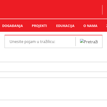
DOGAĐANJA
PROJEKTI
EDUKACIJA
O NAMA
Pretraži
web
mjesto: