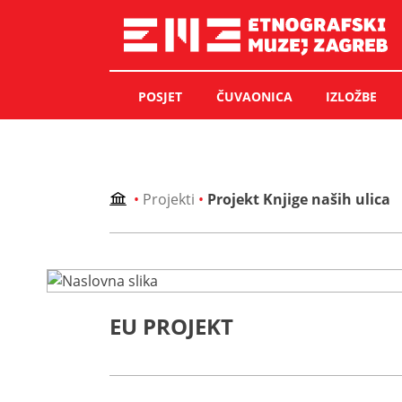
Skip
to
content
POSJET
ČUVAONICA
IZLOŽBE
•
Projekti
•
Projekt Knjige naših ulica
EU PROJEKT