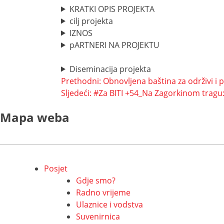
KRATKI OPIS PROJEKTA
cilj projekta
IZNOS
pARTNERI NA PROJEKTU
Diseminacija projekta
Navigacija
Prethodni:
Obnovljena baština za održivi i
Sljedeći:
#Za BITI +54_Na Zagorkinom tragu: 
objava
Mapa weba
Posjet
Gdje smo?
Radno vrijeme
Ulaznice i vodstva
Suvenirnica