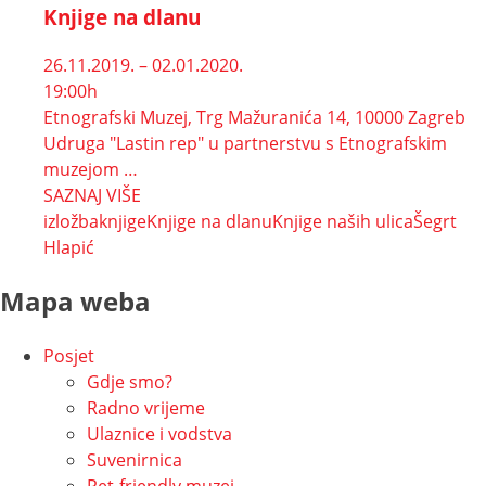
Knjige na dlanu
26.11.2019. – 02.01.2020.
19:00h
Etnografski Muzej, Trg Mažuranića 14, 10000 Zagreb
Udruga "Lastin rep" u partnerstvu s Etnografskim
muzejom …
SAZNAJ VIŠE
izložba
knjige
Knjige na dlanu
Knjige naših ulica
Šegrt
Hlapić
Mapa weba
Posjet
Gdje smo?
Radno vrijeme
Ulaznice i vodstva
Suvenirnica