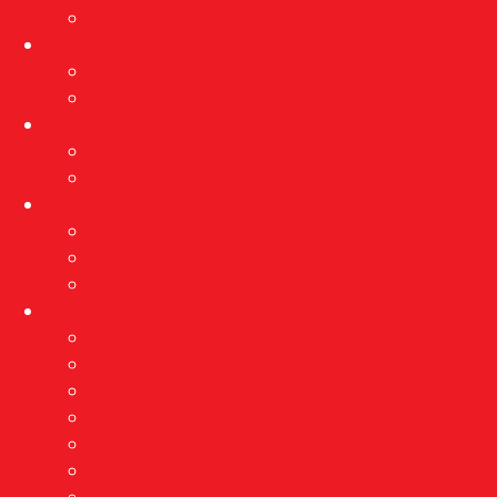
Arhiva izložbi
Događanja
Aktualna događanja
Arhiva događanja
Projekti
PROVEDBA MJERA ZAŠTITE
Rekonstrukcija”Kačićeve”
Edukacija
Programi
Radionice
Muzej s kauča
O nama
Vizija i misija
Nagrade
Djelatnici
Stručne usluge
Etnološka istraživanja
Pravo na pristup informacijama