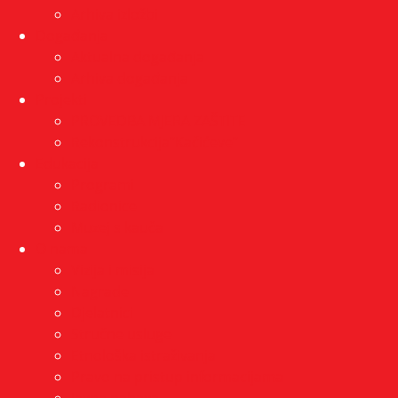
Arhiva izložbi
Događanja
Aktualna događanja
Arhiva događanja
Projekti
PROVEDBA MJERA ZAŠTITE
Rekonstrukcija”Kačićeve”
Edukacija
Programi
Radionice
Muzej s kauča
O nama
Vizija i misija
Nagrade
Djelatnici
Stručne usluge
Etnološka istraživanja
Pravo na pristup informacijama