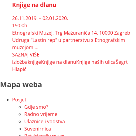
Knjige na dlanu
26.11.2019. – 02.01.2020.
19:00h
Etnografski Muzej, Trg Mažuranića 14, 10000 Zagreb
Udruga "Lastin rep" u partnerstvu s Etnografskim
muzejom …
SAZNAJ VIŠE
izložba
knjige
Knjige na dlanu
Knjige naših ulica
Šegrt
Hlapić
Mapa weba
Posjet
Gdje smo?
Radno vrijeme
Ulaznice i vodstva
Suvenirnica